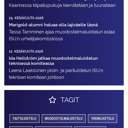
Kaarinassa kilpailupukuja kierrätetään ja tuunataan
25. KESÄKUUTA 2026
Marigold-alumni haluaa olla lajiväelle läsnä
Tessa Tamminen ajaa muodostelma­luistelun asiaa
ISU:n urheilija­komissiossa
12. KESÄKUUTA 2026
Ida Hellström jatkaa muodostelmaluistelun
teknisessä komiteassa
Leena Laaksonen yksin- ja pariluistelun ISU:n
teknisen komitean johtoon
TAGIT
TAITOLUISTELU
MUODOSTELMALUISTELU
YKSINLUISTELU