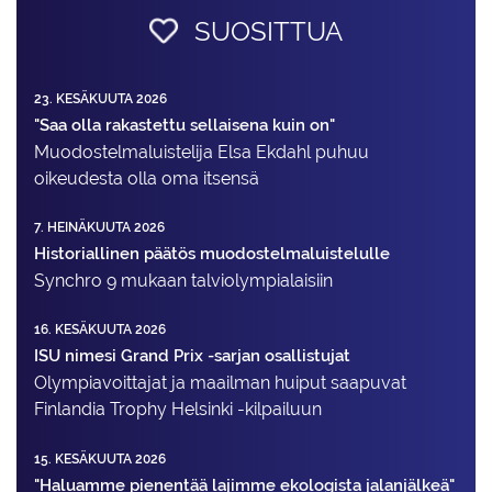
SUOSITTUA
23. KESÄKUUTA 2026
"Saa olla rakastettu sellaisena kuin on"
Muodostelma­luistelija Elsa Ekdahl puhuu
oikeudesta olla oma itsensä
7. HEINÄKUUTA 2026
Historiallinen päätös muodostelmaluistelulle
Synchro 9 mukaan talviolympialaisiin
16. KESÄKUUTA 2026
ISU nimesi Grand Prix -sarjan osallistujat
Olympiavoittajat ja maailman huiput saapuvat
Finlandia Trophy Helsinki -kilpailuun
15. KESÄKUUTA 2026
"Haluamme pienentää lajimme ekologista jalanjälkeä"