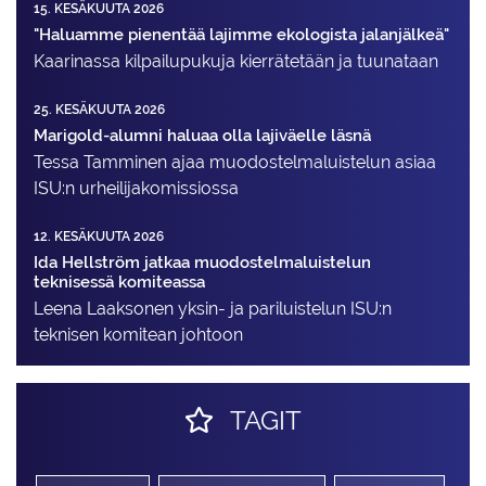
15. KESÄKUUTA 2026
"Haluamme pienentää lajimme ekologista jalanjälkeä"
Kaarinassa kilpailupukuja kierrätetään ja tuunataan
25. KESÄKUUTA 2026
Marigold-alumni haluaa olla lajiväelle läsnä
Tessa Tamminen ajaa muodostelma­luistelun asiaa
ISU:n urheilija­komissiossa
12. KESÄKUUTA 2026
Ida Hellström jatkaa muodostelmaluistelun
teknisessä komiteassa
Leena Laaksonen yksin- ja pariluistelun ISU:n
teknisen komitean johtoon
TAGIT