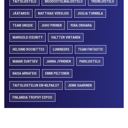
TAITOLUISTELU
MUODOSTELMALUISTELU
YKSINLUISTELU
JÄÄTANSSI
MATTHIAS VERSLUIS
JUULIA TURKKILA
TEAM UNIQUE
JUHO PIRINEN
YUKA ORIHARA
MARIGOLD ICEUNITY
VALTTER VIRTANEN
HELSINKI ROCKETTES
LUMINEERS
TEAM FINTASTIC
MAKAR SUNTSEV
JANNA JYRKINEN
PARILUISTELU
KAISA ARRATEIG
EMMI PELTONEN
TAITOLUISTELUN EM-KILPAILUT
JENNI SAARINEN
FINLANDIA TROPHY ESPOO