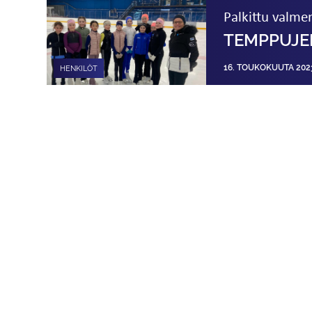
Palkittu valme
TEMPPUJEN
16. TOUKOKUUTA 202
HENKILÖT