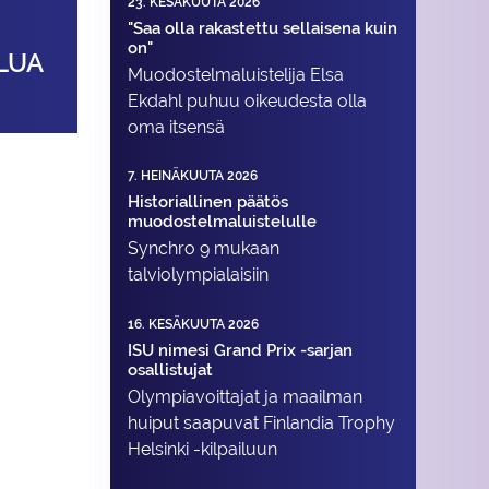
23. KESÄKUUTA 2026
"Saa olla rakastettu sellaisena kuin
on"
LUA
Muodostelma­luistelija Elsa
Ekdahl puhuu oikeudesta olla
oma itsensä
7. HEINÄKUUTA 2026
Historiallinen päätös
muodostelmaluistelulle
Synchro 9 mukaan
talviolympialaisiin
16. KESÄKUUTA 2026
ISU nimesi Grand Prix -sarjan
osallistujat
Olympiavoittajat ja maailman
huiput saapuvat Finlandia Trophy
Helsinki -kilpailuun