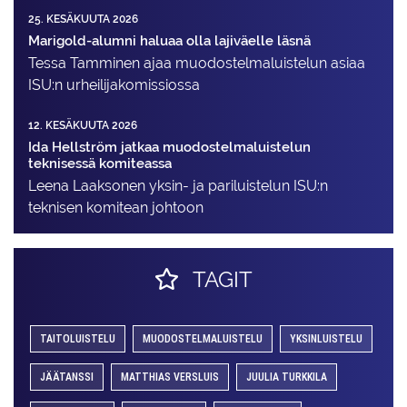
25. KESÄKUUTA 2026
Marigold-alumni haluaa olla lajiväelle läsnä
Tessa Tamminen ajaa muodostelma­luistelun asiaa
ISU:n urheilija­komissiossa
12. KESÄKUUTA 2026
Ida Hellström jatkaa muodostelmaluistelun
teknisessä komiteassa
Leena Laaksonen yksin- ja pariluistelun ISU:n
teknisen komitean johtoon
TAGIT
TAITOLUISTELU
MUODOSTELMALUISTELU
YKSINLUISTELU
JÄÄTANSSI
MATTHIAS VERSLUIS
JUULIA TURKKILA