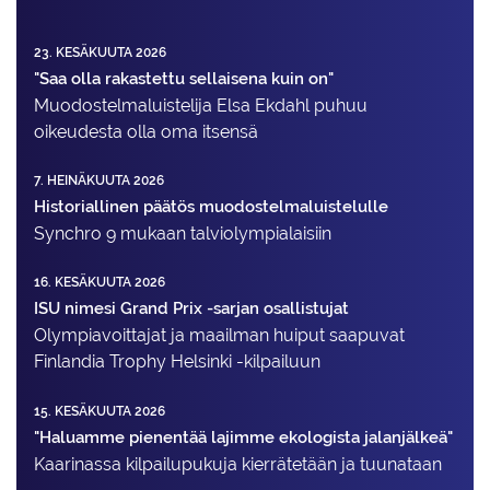
23. KESÄKUUTA 2026
"Saa olla rakastettu sellaisena kuin on"
Muodostelma­luistelija Elsa Ekdahl puhuu
oikeudesta olla oma itsensä
7. HEINÄKUUTA 2026
Historiallinen päätös muodostelmaluistelulle
Synchro 9 mukaan talviolympialaisiin
16. KESÄKUUTA 2026
ISU nimesi Grand Prix -sarjan osallistujat
Olympiavoittajat ja maailman huiput saapuvat
Finlandia Trophy Helsinki -kilpailuun
15. KESÄKUUTA 2026
"Haluamme pienentää lajimme ekologista jalanjälkeä"
Kaarinassa kilpailupukuja kierrätetään ja tuunataan