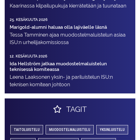
Kaarinassa kilpailupukuja kierrätetään ja tuunataan
25. KESÄKUUTA 2026
Marigold-alumni haluaa olla lajiväelle läsnä
Tessa Tamminen ajaa muodostelma­luistelun asiaa
ISU:n urheilija­komissiossa
12. KESÄKUUTA 2026
Ida Hellström jatkaa muodostelmaluistelun
teknisessä komiteassa
Leena Laaksonen yksin- ja pariluistelun ISU:n
teknisen komitean johtoon
TAGIT
TAITOLUISTELU
MUODOSTELMALUISTELU
YKSINLUISTELU