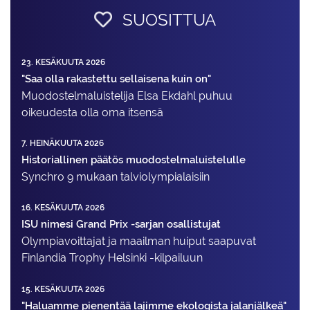
SUOSITTUA
23. KESÄKUUTA 2026
"Saa olla rakastettu sellaisena kuin on"
Muodostelma­luistelija Elsa Ekdahl puhuu
oikeudesta olla oma itsensä
7. HEINÄKUUTA 2026
Historiallinen päätös muodostelmaluistelulle
Synchro 9 mukaan talviolympialaisiin
16. KESÄKUUTA 2026
ISU nimesi Grand Prix -sarjan osallistujat
Olympiavoittajat ja maailman huiput saapuvat
Finlandia Trophy Helsinki -kilpailuun
15. KESÄKUUTA 2026
"Haluamme pienentää lajimme ekologista jalanjälkeä"