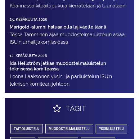
Kaarinassa kilpailupukuja kierrätetään ja tuunataan
25. KESÄKUUTA 2026
Marigold-alumni haluaa olla lajiväelle läsnä
Tessa Tamminen ajaa muodostelma­luistelun asiaa
ISU:n urheilija­komissiossa
12. KESÄKUUTA 2026
Ida Hellström jatkaa muodostelmaluistelun
teknisessä komiteassa
Leena Laaksonen yksin- ja pariluistelun ISU:n
teknisen komitean johtoon
TAGIT
TAITOLUISTELU
MUODOSTELMALUISTELU
YKSINLUISTELU