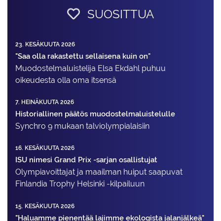
SUOSITTUA
23. KESÄKUUTA 2026
"Saa olla rakastettu sellaisena kuin on"
Muodostelma­luistelija Elsa Ekdahl puhuu
oikeudesta olla oma itsensä
7. HEINÄKUUTA 2026
Historiallinen päätös muodostelmaluistelulle
Synchro 9 mukaan talviolympialaisiin
16. KESÄKUUTA 2026
ISU nimesi Grand Prix -sarjan osallistujat
Olympiavoittajat ja maailman huiput saapuvat
Finlandia Trophy Helsinki -kilpailuun
15. KESÄKUUTA 2026
"Haluamme pienentää lajimme ekologista jalanjälkeä"