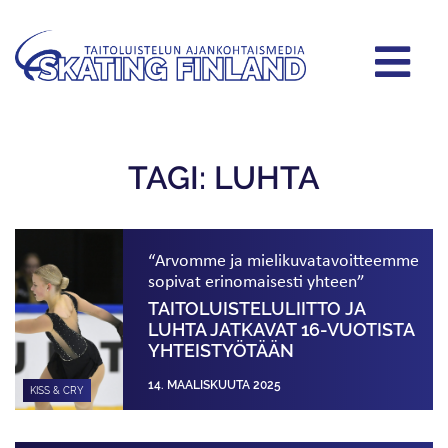
TAGI: LUHTA
“Arvomme ja mielikuvatavoitteemme
sopivat erinomaisesti yhteen”
TAITOLUISTE­LULIITTO JA
LUHTA JATKAVAT 16-VUOTISTA
YHTEISTYÖTÄÄN
14. MAALISKUUTA 2025
KISS & CRY