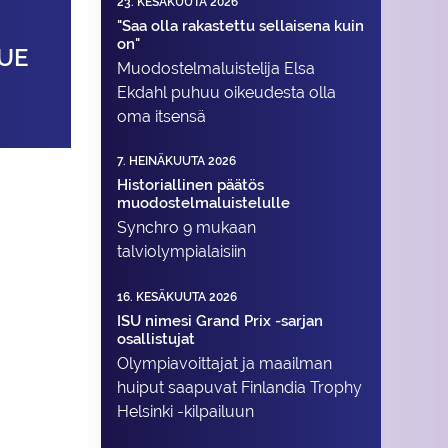
23. KESÄKUUTA 2026
"Saa olla rakastettu sellaisena kuin
on"
UE
Muodostelma­luistelija Elsa
Ekdahl puhuu oikeudesta olla
oma itsensä
7. HEINÄKUUTA 2026
Historiallinen päätös
muodostelmaluistelulle
Synchro 9 mukaan
talviolympialaisiin
16. KESÄKUUTA 2026
ISU nimesi Grand Prix -sarjan
osallistujat
Olympiavoittajat ja maailman
huiput saapuvat Finlandia Trophy
Helsinki -kilpailuun