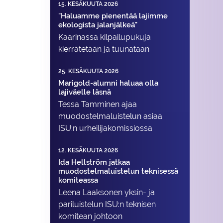
15. KESÄKUUTA 2026
"Haluamme pienentää lajimme
ekologista jalanjälkeä"
Kaarinassa kilpailupukuja
kierrätetään ja tuunataan
25. KESÄKUUTA 2026
Marigold-alumni haluaa olla
lajiväelle läsnä
Tessa Tamminen ajaa
muodostelma­luistelun asiaa
ISU:n urheilija­komissiossa
12. KESÄKUUTA 2026
Ida Hellström jatkaa
muodostelmaluistelun teknisessä
komiteassa
Leena Laaksonen yksin- ja
pariluistelun ISU:n teknisen
komitean johtoon