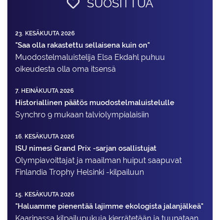
SUOSITTUA
23. KESÄKUUTA 2026
"Saa olla rakastettu sellaisena kuin on"
Muodostelma­luistelija Elsa Ekdahl puhuu
oikeudesta olla oma itsensä
7. HEINÄKUUTA 2026
Historiallinen päätös muodostelmaluistelulle
Synchro 9 mukaan talviolympialaisiin
16. KESÄKUUTA 2026
ISU nimesi Grand Prix -sarjan osallistujat
Olympiavoittajat ja maailman huiput saapuvat
Finlandia Trophy Helsinki -kilpailuun
15. KESÄKUUTA 2026
"Haluamme pienentää lajimme ekologista jalanjälkeä"
Kaarinassa kilpailupukuja kierrätetään ja tuunataan