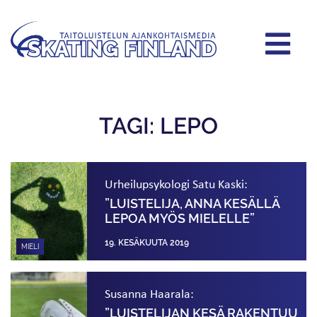
TAGI: LEPO
Urheilupsykologi Satu Kaski:
”LUISTELIJA, ANNA KESÄLLÄ
LEPOA MYÖS MIELELLE”
19. KESÄKUUTA 2019
MIELI
Susanna Haarala:
”LUISTELIJAN KESÄ RAKENTUU