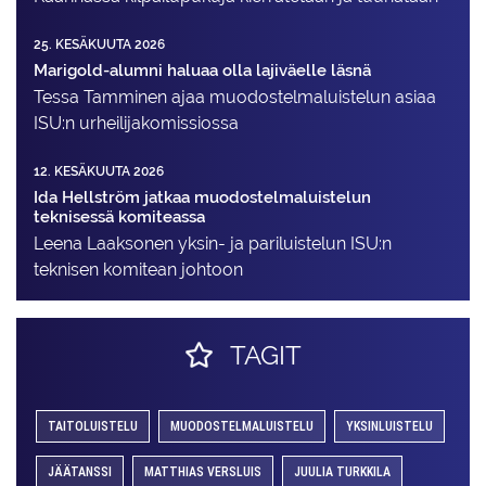
25. KESÄKUUTA 2026
Marigold-alumni haluaa olla lajiväelle läsnä
Tessa Tamminen ajaa muodostelma­luistelun asiaa
ISU:n urheilija­komissiossa
12. KESÄKUUTA 2026
Ida Hellström jatkaa muodostelmaluistelun
teknisessä komiteassa
Leena Laaksonen yksin- ja pariluistelun ISU:n
teknisen komitean johtoon
TAGIT
TAITOLUISTELU
MUODOSTELMALUISTELU
YKSINLUISTELU
JÄÄTANSSI
MATTHIAS VERSLUIS
JUULIA TURKKILA