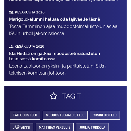
25. KESÄKUUTA 2026
Marigold-alumni haluaa olla lajiväelle läsnä
Tessa Tamminen ajaa muodostelma­luistelun asiaa
ISU:n urheilija­komissiossa
12. KESÄKUUTA 2026
Ida Hellström jatkaa muodostelmaluistelun
teknisessä komiteassa
Leena Laaksonen yksin- ja pariluistelun ISU:n
teknisen komitean johtoon
TAGIT
TAITOLUISTELU
MUODOSTELMALUISTELU
YKSINLUISTELU
JÄÄTANSSI
MATTHIAS VERSLUIS
JUULIA TURKKILA