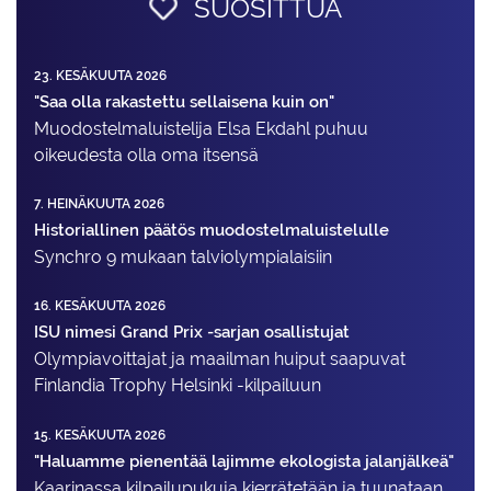
SUOSITTUA
23. KESÄKUUTA 2026
"Saa olla rakastettu sellaisena kuin on"
Muodostelma­luistelija Elsa Ekdahl puhuu
oikeudesta olla oma itsensä
7. HEINÄKUUTA 2026
Historiallinen päätös muodostelmaluistelulle
Synchro 9 mukaan talviolympialaisiin
16. KESÄKUUTA 2026
ISU nimesi Grand Prix -sarjan osallistujat
Olympiavoittajat ja maailman huiput saapuvat
Finlandia Trophy Helsinki -kilpailuun
15. KESÄKUUTA 2026
"Haluamme pienentää lajimme ekologista jalanjälkeä"
Kaarinassa kilpailupukuja kierrätetään ja tuunataan