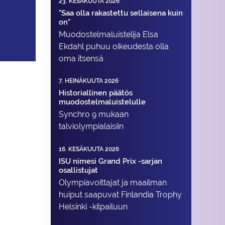
23. KESÄKUUTA 2026
"Saa olla rakastettu sellaisena kuin
on"
Muodostelma­luistelija Elsa
Ekdahl puhuu oikeudesta olla
oma itsensä
7. HEINÄKUUTA 2026
Historiallinen päätös
muodostelmaluistelulle
Synchro 9 mukaan
talviolympialaisiin
16. KESÄKUUTA 2026
ISU nimesi Grand Prix -sarjan
osallistujat
Olympiavoittajat ja maailman
huiput saapuvat Finlandia Trophy
Helsinki -kilpailuun