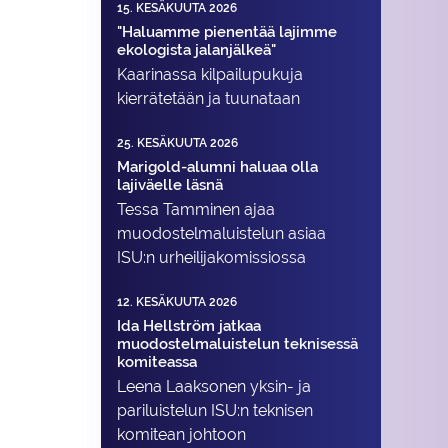
15. KESÄKUUTA 2026
"Haluamme pienentää lajimme
ekologista jalanjälkeä"
Kaarinassa kilpailupukuja
kierrätetään ja tuunataan
25. KESÄKUUTA 2026
Marigold-alumni haluaa olla
lajiväelle läsnä
Tessa Tamminen ajaa
muodostelma­luistelun asiaa
ISU:n urheilija­komissiossa
12. KESÄKUUTA 2026
Ida Hellström jatkaa
muodostelmaluistelun teknisessä
komiteassa
Leena Laaksonen yksin- ja
pariluistelun ISU:n teknisen
komitean johtoon