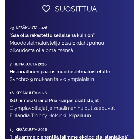
SUOSITTUA
23. KESÄKUUTA 2026
"Saa olla rakastettu sellaisena kuin on"
Muodostelma­luistelija Elsa Ekdahl puhuu
oikeudesta olla oma itsensä
7. HEINÄKUUTA 2026
Historiallinen päätös muodostelmaluistelulle
Synchro 9 mukaan talviolympialaisiin
16. KESÄKUUTA 2026
ISU nimesi Grand Prix -sarjan osallistujat
Olympiavoittajat ja maailman huiput saapuvat
Finlandia Trophy Helsinki -kilpailuun
15. KESÄKUUTA 2026
"Haluamme pienentää lajimme ekologista jalanjälkeä"