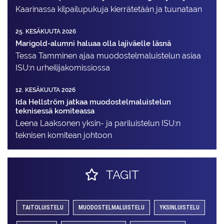
Kaarinassa kilpailupukuja kierrätetään ja tuunataan
25. KESÄKUUTA 2026
Marigold-alumni haluaa olla lajiväelle läsnä
Tessa Tamminen ajaa muodostelma­luistelun asiaa
ISU:n urheilija­komissiossa
12. KESÄKUUTA 2026
Ida Hellström jatkaa muodostelmaluistelun
teknisessä komiteassa
Leena Laaksonen yksin- ja pariluistelun ISU:n
teknisen komitean johtoon
TAGIT
TAITOLUISTELU
MUODOSTELMALUISTELU
YKSINLUISTELU