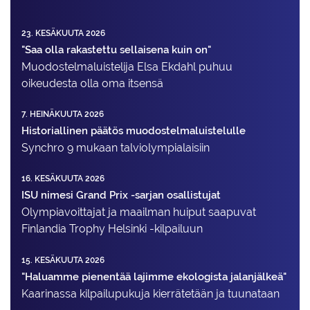
23. KESÄKUUTA 2026
"Saa olla rakastettu sellaisena kuin on"
Muodostelma­luistelija Elsa Ekdahl puhuu
oikeudesta olla oma itsensä
7. HEINÄKUUTA 2026
Historiallinen päätös muodostelmaluistelulle
Synchro 9 mukaan talviolympialaisiin
16. KESÄKUUTA 2026
ISU nimesi Grand Prix -sarjan osallistujat
Olympiavoittajat ja maailman huiput saapuvat
Finlandia Trophy Helsinki -kilpailuun
15. KESÄKUUTA 2026
"Haluamme pienentää lajimme ekologista jalanjälkeä"
Kaarinassa kilpailupukuja kierrätetään ja tuunataan