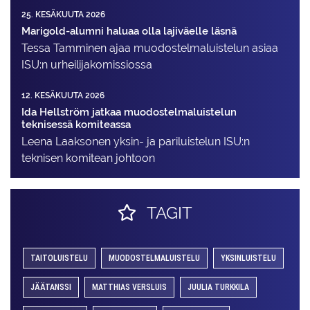
25. KESÄKUUTA 2026
Marigold-alumni haluaa olla lajiväelle läsnä
Tessa Tamminen ajaa muodostelma­luistelun asiaa
ISU:n urheilija­komissiossa
12. KESÄKUUTA 2026
Ida Hellström jatkaa muodostelmaluistelun
teknisessä komiteassa
Leena Laaksonen yksin- ja pariluistelun ISU:n
teknisen komitean johtoon
TAGIT
TAITOLUISTELU
MUODOSTELMALUISTELU
YKSINLUISTELU
JÄÄTANSSI
MATTHIAS VERSLUIS
JUULIA TURKKILA