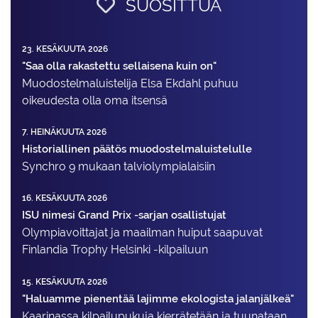
SUOSITTUA
23. KESÄKUUTA 2026
"Saa olla rakastettu sellaisena kuin on"
Muodostelma­luistelija Elsa Ekdahl puhuu
oikeudesta olla oma itsensä
7. HEINÄKUUTA 2026
Historiallinen päätös muodostelmaluistelulle
Synchro 9 mukaan talviolympialaisiin
16. KESÄKUUTA 2026
ISU nimesi Grand Prix -sarjan osallistujat
Olympiavoittajat ja maailman huiput saapuvat
Finlandia Trophy Helsinki -kilpailuun
15. KESÄKUUTA 2026
"Haluamme pienentää lajimme ekologista jalanjälkeä"
Kaarinassa kilpailupukuja kierrätetään ja tuunataan