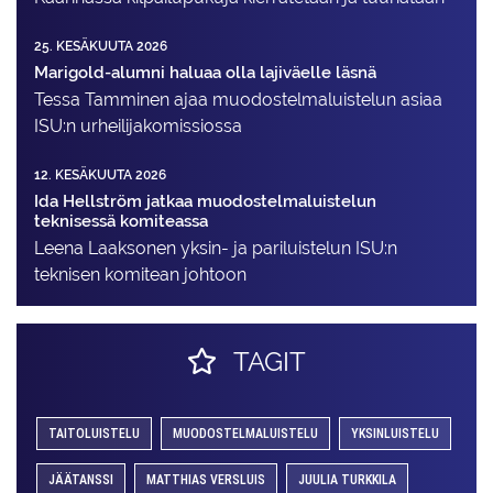
25. KESÄKUUTA 2026
Marigold-alumni haluaa olla lajiväelle läsnä
Tessa Tamminen ajaa muodostelma­luistelun asiaa
ISU:n urheilija­komissiossa
12. KESÄKUUTA 2026
Ida Hellström jatkaa muodostelmaluistelun
teknisessä komiteassa
Leena Laaksonen yksin- ja pariluistelun ISU:n
teknisen komitean johtoon
TAGIT
TAITOLUISTELU
MUODOSTELMALUISTELU
YKSINLUISTELU
JÄÄTANSSI
MATTHIAS VERSLUIS
JUULIA TURKKILA