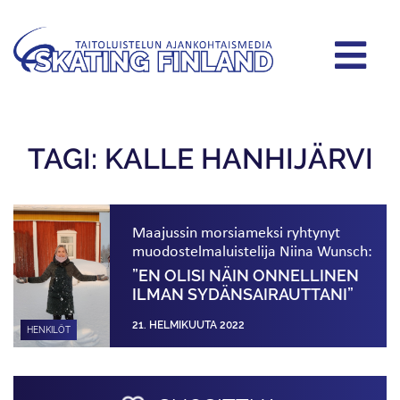
TAGI: KALLE HANHIJÄRVI
Maajussin morsiameksi ryhtynyt
muodostelmaluistelija Niina Wunsch:
”EN OLISI NÄIN ONNELLINEN
ILMAN SYDÄN­SAIRAUTTANI”
21. HELMIKUUTA 2022
HENKILÖT