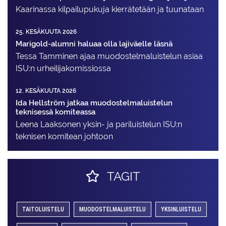
Kaarinassa kilpailupukuja kierrätetään ja tuunataan
25. KESÄKUUTA 2026
Marigold-alumni haluaa olla lajiväelle läsnä
Tessa Tamminen ajaa muodostelma­luistelun asiaa
ISU:n urheilija­komissiossa
12. KESÄKUUTA 2026
Ida Hellström jatkaa muodostelmaluistelun
teknisessä komiteassa
Leena Laaksonen yksin- ja pariluistelun ISU:n
teknisen komitean johtoon
TAGIT
TAITOLUISTELU
MUODOSTELMALUISTELU
YKSINLUISTELU