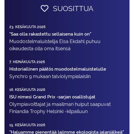
SUOSITTUA
23. KESÄKUUTA 2026
"Saa olla rakastettu sellaisena kuin on"
Muodostelma­luistelija Elsa Ekdahl puhuu
oikeudesta olla oma itsensä
7. HEINÄKUUTA 2026
Historiallinen päätös muodostelmaluistelulle
Synchro 9 mukaan talviolympialaisiin
16. KESÄKUUTA 2026
ISU nimesi Grand Prix -sarjan osallistujat
Olympiavoittajat ja maailman huiput saapuvat
Finlandia Trophy Helsinki -kilpailuun
15. KESÄKUUTA 2026
"Haluamme pienentää lajimme ekologista jalanjälkeä"