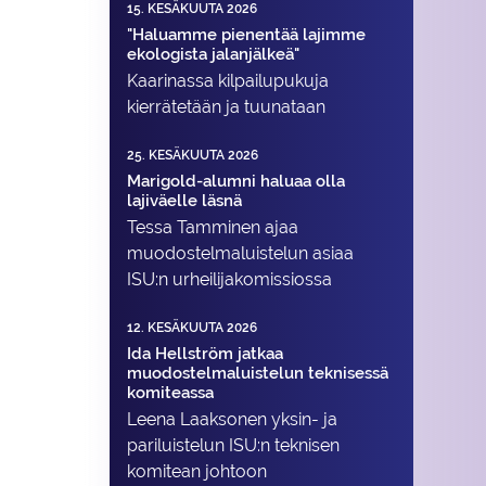
15. KESÄKUUTA 2026
"Haluamme pienentää lajimme
ekologista jalanjälkeä"
Kaarinassa kilpailupukuja
kierrätetään ja tuunataan
25. KESÄKUUTA 2026
Marigold-alumni haluaa olla
lajiväelle läsnä
Tessa Tamminen ajaa
muodostelma­luistelun asiaa
ISU:n urheilija­komissiossa
12. KESÄKUUTA 2026
Ida Hellström jatkaa
muodostelmaluistelun teknisessä
komiteassa
Leena Laaksonen yksin- ja
pariluistelun ISU:n teknisen
komitean johtoon