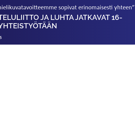
ielikuvatavoitteemme sopivat erinomaisesti yhteen”
E­LULIITTO JA LUHTA JATKAVAT 16-
 YHTEISTYÖTÄÄN
5