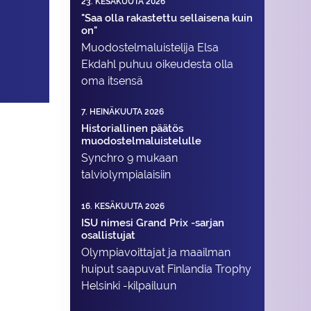
23. KESÄKUUTA 2026
"Saa olla rakastettu sellaisena kuin
on"
Muodostelma­luistelija Elsa
Ekdahl puhuu oikeudesta olla
oma itsensä
7. HEINÄKUUTA 2026
Historiallinen päätös
muodostelmaluistelulle
Synchro 9 mukaan
talviolympialaisiin
16. KESÄKUUTA 2026
ISU nimesi Grand Prix -sarjan
osallistujat
Olympiavoittajat ja maailman
huiput saapuvat Finlandia Trophy
Helsinki -kilpailuun