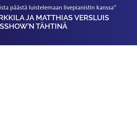
sta päästä luistelemaan livepianistin kanssa"
RKKILA JA MATTHIAS VERSLUIS
ISSHOW’N TÄHTINÄ