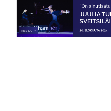
"On ainutlaatui
JUULIA TU
SVEITSILÄ
20. ELOKUUTA 2024
KISS & CRY