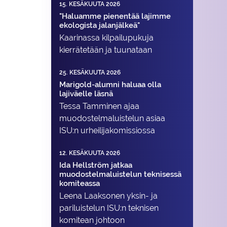
15. KESÄKUUTA 2026
"Haluamme pienentää lajimme
ekologista jalanjälkeä"
Kaarinassa kilpailupukuja
kierrätetään ja tuunataan
25. KESÄKUUTA 2026
Marigold-alumni haluaa olla
lajiväelle läsnä
Tessa Tamminen ajaa
muodostelma­luistelun asiaa
ISU:n urheilija­komissiossa
12. KESÄKUUTA 2026
Ida Hellström jatkaa
muodostelmaluistelun teknisessä
komiteassa
Leena Laaksonen yksin- ja
pariluistelun ISU:n teknisen
komitean johtoon