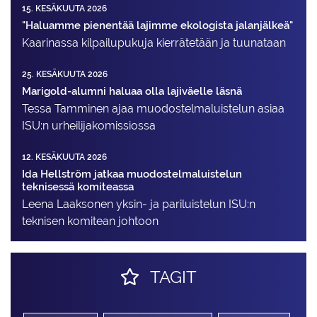
15. KESÄKUUTA 2026
"Haluamme pienentää lajimme ekologista jalanjälkeä"
Kaarinassa kilpailupukuja kierrätetään ja tuunataan
25. KESÄKUUTA 2026
Marigold-alumni haluaa olla lajiväelle läsnä
Tessa Tamminen ajaa muodostelma­luistelun asiaa
ISU:n urheilija­komissiossa
12. KESÄKUUTA 2026
Ida Hellström jatkaa muodostelmaluistelun
teknisessä komiteassa
Leena Laaksonen yksin- ja pariluistelun ISU:n
teknisen komitean johtoon
TAGIT