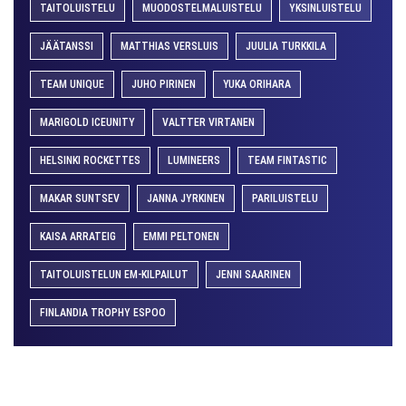
TAITOLUISTELU
MUODOSTELMALUISTELU
YKSINLUISTELU
JÄÄTANSSI
MATTHIAS VERSLUIS
JUULIA TURKKILA
TEAM UNIQUE
JUHO PIRINEN
YUKA ORIHARA
MARIGOLD ICEUNITY
VALTTER VIRTANEN
HELSINKI ROCKETTES
LUMINEERS
TEAM FINTASTIC
MAKAR SUNTSEV
JANNA JYRKINEN
PARILUISTELU
KAISA ARRATEIG
EMMI PELTONEN
TAITOLUISTELUN EM-KILPAILUT
JENNI SAARINEN
FINLANDIA TROPHY ESPOO