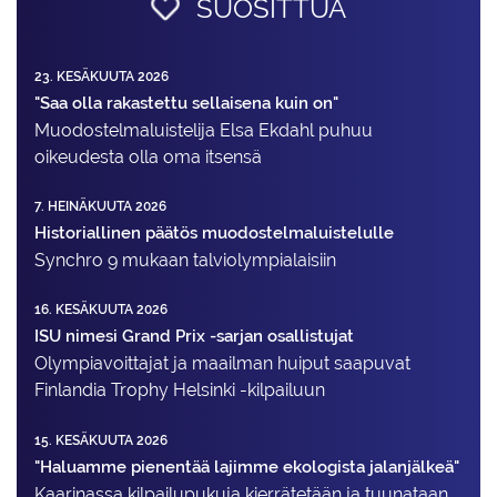
SUOSITTUA
23. KESÄKUUTA 2026
"Saa olla rakastettu sellaisena kuin on"
Muodostelma­luistelija Elsa Ekdahl puhuu
oikeudesta olla oma itsensä
7. HEINÄKUUTA 2026
Historiallinen päätös muodostelmaluistelulle
Synchro 9 mukaan talviolympialaisiin
16. KESÄKUUTA 2026
ISU nimesi Grand Prix -sarjan osallistujat
Olympiavoittajat ja maailman huiput saapuvat
Finlandia Trophy Helsinki -kilpailuun
15. KESÄKUUTA 2026
"Haluamme pienentää lajimme ekologista jalanjälkeä"
Kaarinassa kilpailupukuja kierrätetään ja tuunataan