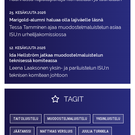
25. KESÄKUUTA 2026
Marigold-alumni haluaa olla lajiväelle läsnä
Tessa Tamminen ajaa muodostelma­luistelun asiaa
ISU:n urheilija­komissiossa
12. KESÄKUUTA 2026
Ida Hellström jatkaa muodostelmaluistelun
teknisessä komiteassa
Leena Laaksonen yksin- ja pariluistelun ISU:n
teknisen komitean johtoon
TAGIT
TAITOLUISTELU
MUODOSTELMALUISTELU
YKSINLUISTELU
JÄÄTANSSI
MATTHIAS VERSLUIS
JUULIA TURKKILA