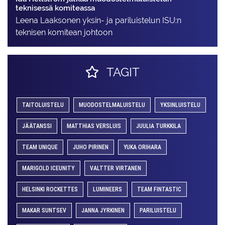
teknisessä komiteassa
Leena Laaksonen yksin- ja pariluistelun ISU:n
teknisen komitean johtoon
TAGIT
TAITOLUISTELU
MUODOSTELMALUISTELU
YKSINLUISTELU
JÄÄTANSSI
MATTHIAS VERSLUIS
JUULIA TURKKILA
TEAM UNIQUE
JUHO PIRINEN
YUKA ORIHARA
MARIGOLD ICEUNITY
VALTTER VIRTANEN
HELSINKI ROCKETTES
LUMINEERS
TEAM FINTASTIC
MAKAR SUNTSEV
JANNA JYRKINEN
PARILUISTELU