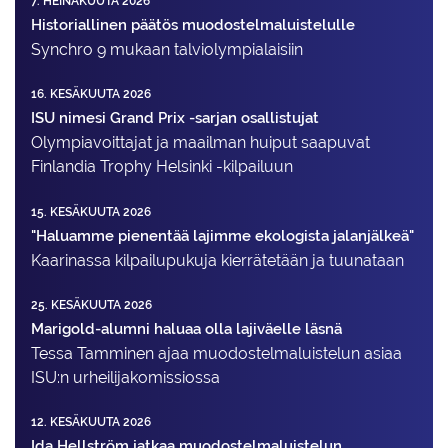
7. HEINÄKUUTA 2026
Historiallinen päätös muodostelmaluistelulle
Synchro 9 mukaan talviolympialaisiin
16. KESÄKUUTA 2026
ISU nimesi Grand Prix -sarjan osallistujat
Olympiavoittajat ja maailman huiput saapuvat
Finlandia Trophy Helsinki -kilpailuun
15. KESÄKUUTA 2026
"Haluamme pienentää lajimme ekologista jalanjälkeä"
Kaarinassa kilpailupukuja kierrätetään ja tuunataan
25. KESÄKUUTA 2026
Marigold-alumni haluaa olla lajiväelle läsnä
Tessa Tamminen ajaa muodostelma­luistelun asiaa
ISU:n urheilija­komissiossa
12. KESÄKUUTA 2026
Ida Hellström jatkaa muodostelmaluistelun