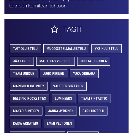
teknisen komitean johtoon
TAGIT
TAITOLUISTELU
MUODOSTELMALUISTELU
YKSINLUISTELU
JÄÄTANSSI
MATTHIAS VERSLUIS
JUULIA TURKKILA
TEAM UNIQUE
JUHO PIRINEN
YUKA ORIHARA
MARIGOLD ICEUNITY
VALTTER VIRTANEN
HELSINKI ROCKETTES
LUMINEERS
TEAM FINTASTIC
MAKAR SUNTSEV
JANNA JYRKINEN
PARILUISTELU
KAISA ARRATEIG
EMMI PELTONEN