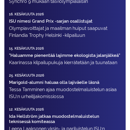
Synchro 9 mukaan talviolympialaisiin
16. KESÄKUUTA 2026
ISU nimesi Grand Prix -sarjan osallistujat
Olympiavoittajat ja maailman huiput saapuvat
Finlandia Trophy Helsinki -kilpailuun
15. KESÄKUUTA 2026
"Haluamme pienentää lajimme ekologista jalanjälkeä"
Kaarinassa kilpailupukuja kierrätetään ja tuunataan
25. KESÄKUUTA 2026
Marigold-alumni haluaa olla lajiväelle läsnä
Tessa Tamminen ajaa muodostelma­luistelun asiaa
ISU:n urheilija­komissiossa
12. KESÄKUUTA 2026
Ida Hellström jatkaa muodostelmaluistelun
teknisessä komiteassa
Leena Laaksonen yksin- ja pariluistelun ISU:n