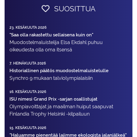
SUOSITTUA
23. KESÄKUUTA 2026
"Saa olla rakastettu sellaisena kuin on"
Muodostelma­luistelija Elsa Ekdahl puhuu
oikeudesta olla oma itsensä
7. HEINÄKUUTA 2026
Historiallinen päätös muodostelmaluistelulle
Synchro 9 mukaan talviolympialaisiin
16. KESÄKUUTA 2026
ISU nimesi Grand Prix -sarjan osallistujat
Olympiavoittajat ja maailman huiput saapuvat
Finlandia Trophy Helsinki -kilpailuun
15. KESÄKUUTA 2026
"Haluamme pienentää lajimme ekologista jalanjälkeä"