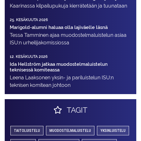
Kaarinassa kilpailupukuja kierrätetään ja tuunataan
25. KESÄKUUTA 2026
Marigold-alumni haluaa olla lajiväelle läsnä
Tessa Tamminen ajaa muodostelma­luistelun asiaa
ISU:n urheilija­komissiossa
12. KESÄKUUTA 2026
Ida Hellström jatkaa muodostelmaluistelun
teknisessä komiteassa
Leena Laaksonen yksin- ja pariluistelun ISU:n
teknisen komitean johtoon
TAGIT
TAITOLUISTELU
MUODOSTELMALUISTELU
YKSINLUISTELU