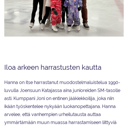
Hanna ja Joni Kunnaksella on molemmilla tausta jääurheilussa, joten
luistelu tuntui luontevalta lajivalinnalta.
Iloa arkeen harrastusten kautta
Hanna on itse harrastanut muodostelmaluistelua 1990-
luvulla Joensuun Katajassa aina junioreiden SM-tasolle
asti. Kumppani Joni on entinen jääkiekkoilija, joka niin
ikään työskentelee nykyään luokanopettajana. Hanna
arvelee, että vanhempien urheilutausta auttaa
ymmärtämään muun muassa harrastamiseen liittyviä