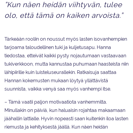
”Kun näen heidän viihtyvän, tulee
olo, että tämä on kaiken arvoista.”
Tärkeään rooliin on noussut myös lasten isovanhempien
tarjoama taloudellinen tuki ja kuljetusapu. Hanna
tiedostaa, etteivät kaikki pysty nojautumaan vastaavaan
tukiverkkoon, mutta kannustaa puhumaan haasteista niin
lähipiirille kuin luisteluseurallekin. Ratkaisuja saattaa
Hannan kokemusten mukaan löytyä yllättävistä
suunnista, vaikka venyä saa myös vanhempi itse.
– Tämä vaatii paljon motivaatiota vanhemmilta.
Minullakin on päiviä, kun haluaisin rojahtaa makaamaan
jäähallin lattialle. Hyvin nopeasti saan kuitenkin iloa lasten
riemusta ja kehityksestä jäällä. Kun näen heidän