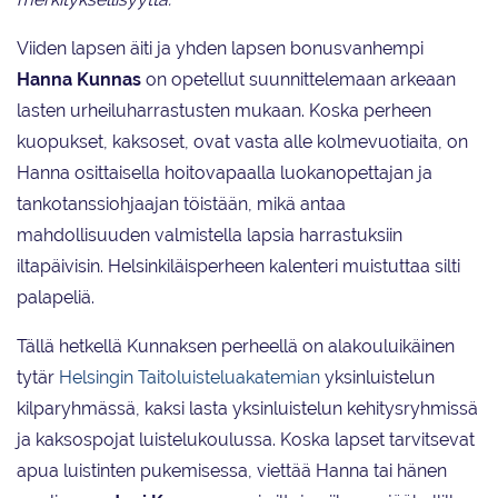
Viiden lapsen äiti ja yhden lapsen bonusvanhempi
Hanna Kunnas
on opetellut suunnittelemaan arkeaan
lasten urheiluharrastusten mukaan. Koska perheen
kuopukset, kaksoset, ovat vasta alle kolmevuotiaita, on
Hanna osittaisella hoitovapaalla luokanopettajan ja
tankotanssiohjaajan töistään, mikä antaa
mahdollisuuden valmistella lapsia harrastuksiin
iltapäivisin. Helsinkiläisperheen kalenteri muistuttaa silti
palapeliä.
Tällä hetkellä Kunnaksen perheellä on alakouluikäinen
tytär
Helsingin Taitoluisteluakatemian
yksinluistelun
kilparyhmässä, kaksi lasta yksinluistelun kehitysryhmissä
ja kaksospojat luistelukoulussa. Koska lapset tarvitsevat
apua luistinten pukemisessa, viettää Hanna tai hänen