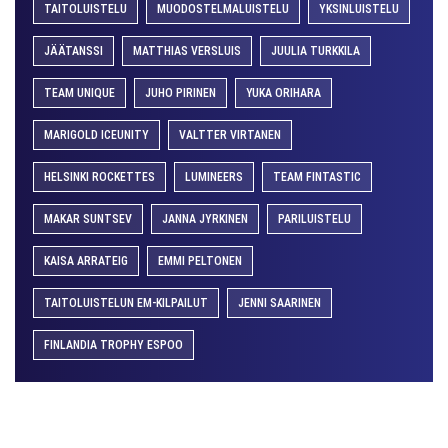
TAITOLUISTELU
MUODOSTELMALUISTELU
YKSINLUISTELU
JÄÄTANSSI
MATTHIAS VERSLUIS
JUULIA TURKKILA
TEAM UNIQUE
JUHO PIRINEN
YUKA ORIHARA
MARIGOLD ICEUNITY
VALTTER VIRTANEN
HELSINKI ROCKETTES
LUMINEERS
TEAM FINTASTIC
MAKAR SUNTSEV
JANNA JYRKINEN
PARILUISTELU
KAISA ARRATEIG
EMMI PELTONEN
TAITOLUISTELUN EM-KILPAILUT
JENNI SAARINEN
FINLANDIA TROPHY ESPOO