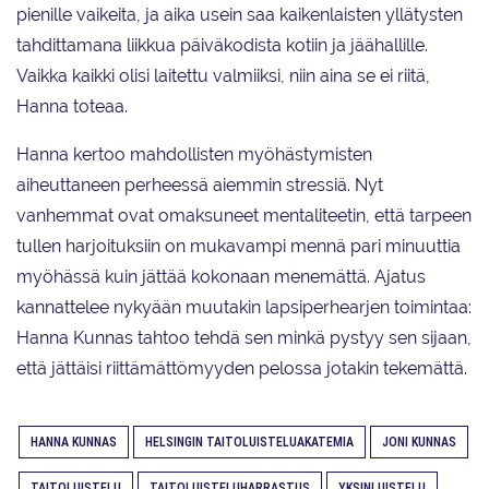
pienille vaikeita, ja aika usein saa kaikenlaisten yllätysten
tahdittamana liikkua päiväkodista kotiin ja jäähallille.
Vaikka kaikki olisi laitettu valmiiksi, niin aina se ei riitä,
Hanna toteaa.
Hanna kertoo mahdollisten myöhästymisten
aiheuttaneen perheessä aiemmin stressiä. Nyt
vanhemmat ovat omaksuneet mentaliteetin, että tarpeen
tullen harjoituksiin on mukavampi mennä pari minuuttia
myöhässä kuin jättää kokonaan menemättä. Ajatus
kannattelee nykyään muutakin lapsiperhearjen toimintaa:
Hanna Kunnas tahtoo tehdä sen minkä pystyy sen sijaan,
että jättäisi riittämättömyyden pelossa jotakin tekemättä.
HANNA KUNNAS
HELSINGIN TAITOLUISTELUAKATEMIA
JONI KUNNAS
TAITOLUISTELU
TAITOLUISTELUHARRASTUS
YKSINLUISTELU