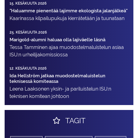
15. KESÄKUUTA 2026
"Haluamme pienentää lajimme ekologista jalanjälkeä"
Kaarinassa kilpailupukuja kierrätetään ja tuunataan
25. KESÄKUUTA 2026
Marigold-alumni haluaa olla lajiväelle läsnä
Tessa Tamminen ajaa muodostelma­luistelun asiaa
ISU:n urheilija­komissiossa
12. KESÄKUUTA 2026
Ida Hellström jatkaa muodostelmaluistelun
teknisessä komiteassa
Leena Laaksonen yksin- ja pariluistelun ISU:n
teknisen komitean johtoon
TAGIT