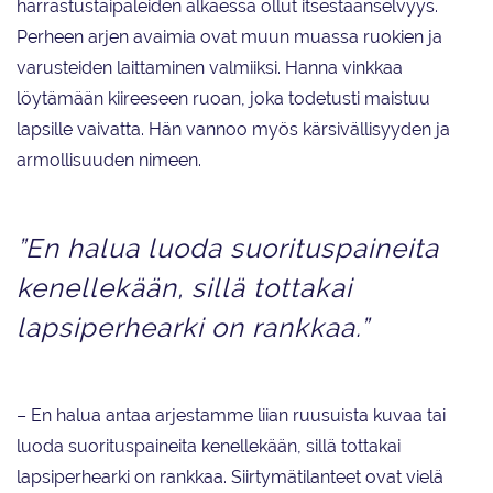
harrastustaipaleiden alkaessa ollut itsestäänselvyys.
Perheen arjen avaimia ovat muun muassa ruokien ja
varusteiden laittaminen valmiiksi. Hanna vinkkaa
löytämään kiireeseen ruoan, joka todetusti maistuu
lapsille vaivatta. Hän vannoo myös kärsivällisyyden ja
armollisuuden nimeen.
”En halua luoda suorituspaineita
kenellekään, sillä tottakai
lapsiperhearki on rankkaa.”
– En halua antaa arjestamme liian ruusuista kuvaa tai
luoda suorituspaineita kenellekään, sillä tottakai
lapsiperhearki on rankkaa. Siirtymätilanteet ovat vielä