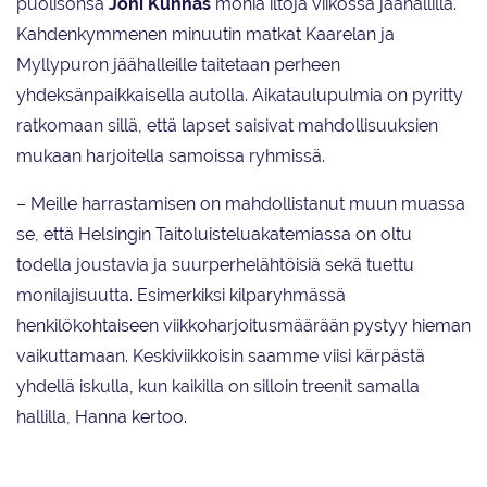
puolisonsa
Joni Kunnas
monia iltoja viikossa jäähallilla.
Kahdenkymmenen minuutin matkat Kaarelan ja
Myllypuron jäähalleille taitetaan perheen
yhdeksänpaikkaisella autolla. Aikataulupulmia on pyritty
ratkomaan sillä, että lapset saisivat mahdollisuuksien
mukaan harjoitella samoissa ryhmissä.
– Meille harrastamisen on mahdollistanut muun muassa
se, että Helsingin Taitoluisteluakatemiassa on oltu
todella joustavia ja suurperhelähtöisiä sekä tuettu
monilajisuutta. Esimerkiksi kilparyhmässä
henkilökohtaiseen viikkoharjoitusmäärään pystyy hieman
vaikuttamaan. Keskiviikkoisin saamme viisi kärpästä
yhdellä iskulla, kun kaikilla on silloin treenit samalla
hallilla, Hanna kertoo.