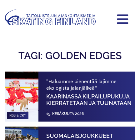
TAGI: GOLDEN EDGES
"Haluamme pienentää lajimme
ekologista jalanjälkeä"
KAARINASSA KILPAILUPUKUJA
KIERRÄTETÄÄN JA TUUNATAAN
15. KESÄKUUTA 2026
KISS & CRY
SUOMALAISJOUKKUEET