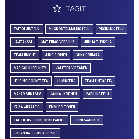
TAGIT
TAITOLUISTELU
MUODOSTELMALUISTELU
YKSINLUISTELU
JÄÄTANSSI
MATTHIAS VERSLUIS
JUULIA TURKKILA
TEAM UNIQUE
JUHO PIRINEN
YUKA ORIHARA
MARIGOLD ICEUNITY
VALTTER VIRTANEN
HELSINKI ROCKETTES
LUMINEERS
TEAM FINTASTIC
MAKAR SUNTSEV
JANNA JYRKINEN
PARILUISTELU
KAISA ARRATEIG
EMMI PELTONEN
TAITOLUISTELUN EM-KILPAILUT
JENNI SAARINEN
FINLANDIA TROPHY ESPOO