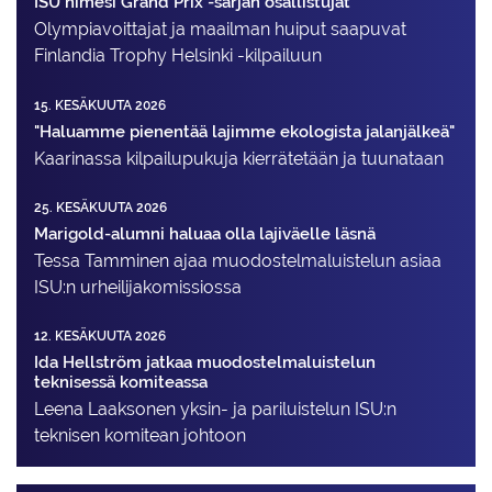
ISU nimesi Grand Prix -sarjan osallistujat
Olympiavoittajat ja maailman huiput saapuvat
Finlandia Trophy Helsinki -kilpailuun
15. KESÄKUUTA 2026
"Haluamme pienentää lajimme ekologista jalanjälkeä"
Kaarinassa kilpailupukuja kierrätetään ja tuunataan
25. KESÄKUUTA 2026
Marigold-alumni haluaa olla lajiväelle läsnä
Tessa Tamminen ajaa muodostelma­luistelun asiaa
ISU:n urheilija­komissiossa
12. KESÄKUUTA 2026
Ida Hellström jatkaa muodostelmaluistelun
teknisessä komiteassa
Leena Laaksonen yksin- ja pariluistelun ISU:n
teknisen komitean johtoon