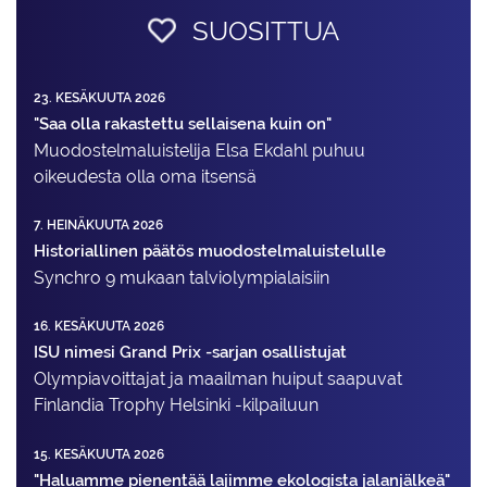
SUOSITTUA
23. KESÄKUUTA 2026
"Saa olla rakastettu sellaisena kuin on"
Muodostelma­luistelija Elsa Ekdahl puhuu
oikeudesta olla oma itsensä
7. HEINÄKUUTA 2026
Historiallinen päätös muodostelmaluistelulle
Synchro 9 mukaan talviolympialaisiin
16. KESÄKUUTA 2026
ISU nimesi Grand Prix -sarjan osallistujat
Olympiavoittajat ja maailman huiput saapuvat
Finlandia Trophy Helsinki -kilpailuun
15. KESÄKUUTA 2026
"Haluamme pienentää lajimme ekologista jalanjälkeä"