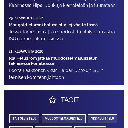
Kaarinassa kilpailupukuja kierrätetään ja tuunataan
25. KESÄKUUTA 2026
Marigold-alumni haluaa olla lajiväelle läsnä
Tessa Tamminen ajaa muodostelma­luistelun asiaa
ISU:n urheilija­komissiossa
12. KESÄKUUTA 2026
Ida Hellström jatkaa muodostelmaluistelun
teknisessä komiteassa
Leena Laaksonen yksin- ja pariluistelun ISU:n
teknisen komitean johtoon
TAGIT
TAITOLUISTELU
MUODOSTELMALUISTELU
YKSINLUISTELU