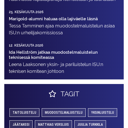
25. KESÄKUUTA 2026
Marigold-alumni haluaa olla lajiväelle läsnä
Tessa Tamminen ajaa muodostelma­luistelun asiaa
ISU:n urheilija­komissiossa
12. KESÄKUUTA 2026
Ida Hellström jatkaa muodostelmaluistelun
teknisessä komiteassa
Leena Laaksonen yksin- ja pariluistelun ISU:n
teknisen komitean johtoon
TAGIT
TAITOLUISTELU
MUODOSTELMALUISTELU
YKSINLUISTELU
JÄÄTANSSI
MATTHIAS VERSLUIS
JUULIA TURKKILA