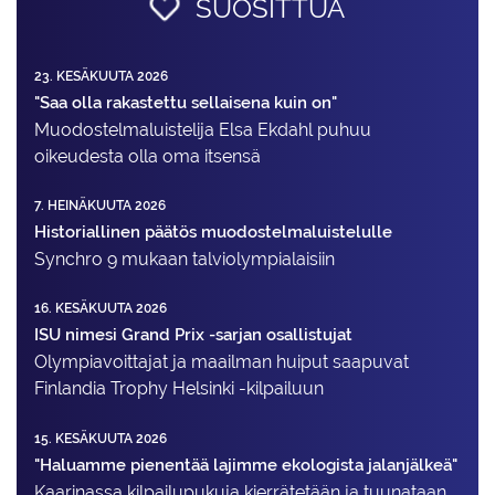
SUOSITTUA
23. KESÄKUUTA 2026
"Saa olla rakastettu sellaisena kuin on"
Muodostelma­luistelija Elsa Ekdahl puhuu
oikeudesta olla oma itsensä
7. HEINÄKUUTA 2026
Historiallinen päätös muodostelmaluistelulle
Synchro 9 mukaan talviolympialaisiin
16. KESÄKUUTA 2026
ISU nimesi Grand Prix -sarjan osallistujat
Olympiavoittajat ja maailman huiput saapuvat
Finlandia Trophy Helsinki -kilpailuun
15. KESÄKUUTA 2026
"Haluamme pienentää lajimme ekologista jalanjälkeä"
Kaarinassa kilpailupukuja kierrätetään ja tuunataan