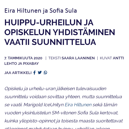
Eira Hiltunen ja Sofia Sula
HUIPPU-URHEILUN JA
OPISKELUN YHDISTÄMINEN
VAATII SUUNNITTELUA
7. TAMMIKUUTA 2020
SAARA LAANINEN
ANTTI
LEHTO JA PIXABAY
JAA ARTIKKELI
Opiskelu ja urheilu-uran jälkeisen tulevaisuuden
suunnittelu voidaan sovittaa yhteen, mutta suunnittelua
se vaatii. Marigold IceUnityn
Eira Hiltunen
sekä tämän
vuoden yksinluistelun SM-vitonen Sofia Sula kertovat,
kuinka yliopisto-opinnot ja toisesta maasta suoritettavat
etäopinnot mahdutetaan huippu-urheilijan arkeen.