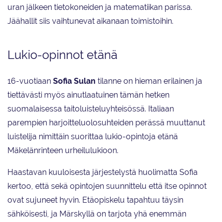
uran jälkeen tietokoneiden ja matematiikan parissa.
Jäähallit siis vaihtunevat aikanaan toimistoihin.
Lukio-opinnot etänä
16-vuotiaan
Sofia Sulan
tilanne on hieman erilainen ja
tiettävästi myös ainutlaatuinen tämän hetken
suomalaisessa taitoluisteluyhteisössä. Italiaan
parempien harjoitteluolosuhteiden perässä muuttanut
luistelija nimittäin suorittaa lukio-opintoja etänä
Mäkelänrinteen urheilulukioon.
Haastavan kuuloisesta järjestelystä huolimatta Sofia
kertoo, että sekä opintojen suunnittelu että itse opinnot
ovat sujuneet hyvin. Etäopiskelu tapahtuu täysin
sähköisesti, ja Märskyllä on tarjota yhä enemmän