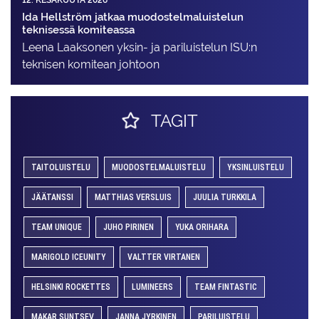
Ida Hellström jatkaa muodostelmaluistelun
teknisessä komiteassa
Leena Laaksonen yksin- ja pariluistelun ISU:n
teknisen komitean johtoon
TAGIT
TAITOLUISTELU
MUODOSTELMALUISTELU
YKSINLUISTELU
JÄÄTANSSI
MATTHIAS VERSLUIS
JUULIA TURKKILA
TEAM UNIQUE
JUHO PIRINEN
YUKA ORIHARA
MARIGOLD ICEUNITY
VALTTER VIRTANEN
HELSINKI ROCKETTES
LUMINEERS
TEAM FINTASTIC
MAKAR SUNTSEV
JANNA JYRKINEN
PARILUISTELU