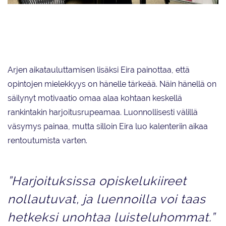
Eira Hiltunen sai opiskelupaikan Aalto-yliopistosta samana keväänä, kun
hän voitti joukkueensa kanssa muodostelmaluistelun MM-kultaa
Tukholmassa.
Arjen aikatauluttamisen lisäksi Eira painottaa, että
opintojen mielekkyys on hänelle tärkeää. Näin hänellä on
säilynyt motivaatio omaa alaa kohtaan keskellä
rankintakin harjoitusrupeamaa. Luonnollisesti välillä
väsymys painaa, mutta silloin Eira luo kalenteriin aikaa
rentoutumista varten.
”Harjoituksissa opiskelukiireet
nollautuvat, ja luennoilla voi taas
hetkeksi unohtaa luisteluhommat.”