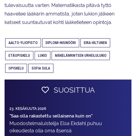
tulevaisuutta varten. Matematiikasta pitävä tyttö
haaveilee lääkärin ammatista, joten lukion jälkeen
katseet suuntautuvat kohti lääketieteen opintoja.
AALTO-YLIOPISTO
DIPLOMI-INSINÖÖRI
EIRA HILTUNEN
ETÄOPISKELU
LUKIO
MÄKELÄNRINTEEN URHEILULUKIO
OPISKELU
SOFIA SULA
SUOSITTUA
23. KESÄKUUTA 2026
"Saa olla rakastettu sellaisena kuin on"
Muodostelma­luistelija Elsa Ekdahl puhuu
oikeudesta olla oma itsensä