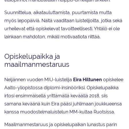
Suunnittelua, aikatauluttamista, puurtamista mutta
myös lepopäiviä. Näitä vaaditaan luistelijoilta, jotka sekä
urheilevat että opiskelevat tavoitteellisesti. Yhtälö ei ole
lainkaan mahdoton, mikäli motivaatiota riittää.
Opiskelupaikka ja
maailmanmestaruus
Neljännen vuoden MIU-luistelija
Eira Hiltunen
opiskelee
Aalto-yliopistossa diplomi-insinööriksi. Opiskelupaikka
irtosi ensimmäisellä yrittämällä keväällä 2018, siis
samana keväänä kuin Eira pääsi juhlimaan joukkueensa
kanssa muodostelmaluistelun MM-kultaa Ruotsissa.
Maailmanmestaruus ja opiskelupaikan lunastus parin