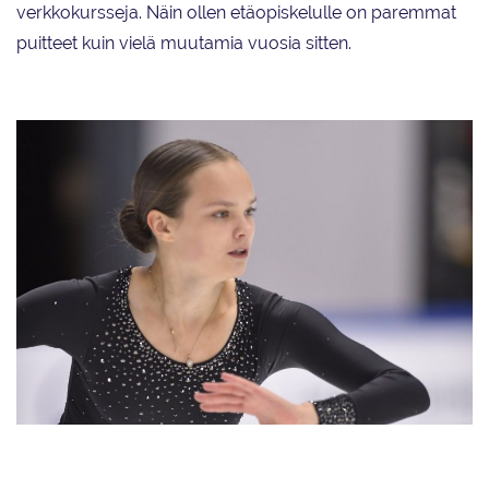
verkkokursseja. Näin ollen etäopiskelulle on paremmat
puitteet kuin vielä muutamia vuosia sitten.
Italiassa asuva Sofia Sula opiskelee etänä Mäkelänrinteen urheilulukiota.