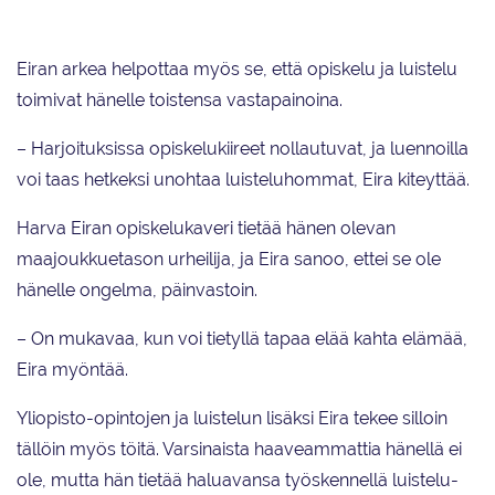
Eiran arkea helpottaa myös se, että opiskelu ja luistelu
toimivat hänelle toistensa vastapainoina.
– Harjoituksissa opiskelukiireet nollautuvat, ja luennoilla
voi taas hetkeksi unohtaa luisteluhommat, Eira kiteyttää.
Harva Eiran opiskelukaveri tietää hänen olevan
maajoukkuetason urheilija, ja Eira sanoo, ettei se ole
hänelle ongelma, päinvastoin.
– On mukavaa, kun voi tietyllä tapaa elää kahta elämää,
Eira myöntää.
Yliopisto-opintojen ja luistelun lisäksi Eira tekee silloin
tällöin myös töitä. Varsinaista haaveammattia hänellä ei
ole, mutta hän tietää haluavansa työskennellä luistelu-