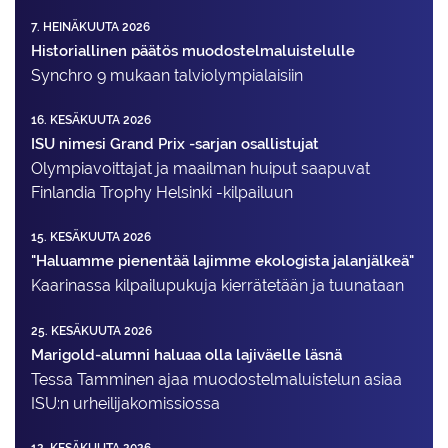
7. HEINÄKUUTA 2026
Historiallinen päätös muodostelmaluistelulle
Synchro 9 mukaan talviolympialaisiin
16. KESÄKUUTA 2026
ISU nimesi Grand Prix -sarjan osallistujat
Olympiavoittajat ja maailman huiput saapuvat
Finlandia Trophy Helsinki -kilpailuun
15. KESÄKUUTA 2026
"Haluamme pienentää lajimme ekologista jalanjälkeä"
Kaarinassa kilpailupukuja kierrätetään ja tuunataan
25. KESÄKUUTA 2026
Marigold-alumni haluaa olla lajiväelle läsnä
Tessa Tamminen ajaa muodostelma­luistelun asiaa
ISU:n urheilija­komissiossa
12. KESÄKUUTA 2026