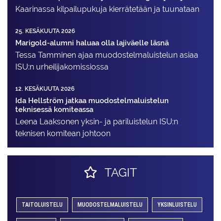
Kaarinassa kilpailupukuja kierrätetään ja tuunataan
25. KESÄKUUTA 2026
Marigold-alumni haluaa olla lajiväelle läsnä
Tessa Tamminen ajaa muodostelma­luistelun asiaa
ISU:n urheilija­komissiossa
12. KESÄKUUTA 2026
Ida Hellström jatkaa muodostelmaluistelun
teknisessä komiteassa
Leena Laaksonen yksin- ja pariluistelun ISU:n
teknisen komitean johtoon
TAGIT
TAITOLUISTELU
MUODOSTELMALUISTELU
YKSINLUISTELU