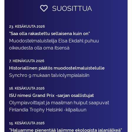
SUOSITTUA
23. KESÄKUUTA 2026
"Saa olla rakastettu sellaisena kuin on"
Muodostelma­luistelija Elsa Ekdahl puhuu
oikeudesta olla oma itsensä
7. HEINÄKUUTA 2026
Historiallinen päätös muodostelmaluistelulle
Synchro 9 mukaan talviolympialaisiin
16. KESÄKUUTA 2026
ISU nimesi Grand Prix -sarjan osallistujat
Olympiavoittajat ja maailman huiput saapuvat
Finlandia Trophy Helsinki -kilpailuun
15. KESÄKUUTA 2026
"Haluamme pienentää lajimme ekologista jalanjälkeä"