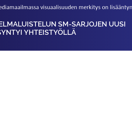
diamaailmassa visuaalisuuden merkitys on lisäänty
LMA­LUISTELUN SM-SARJOJEN UUSI
SYNTYI YHTEISTYÖLLÄ