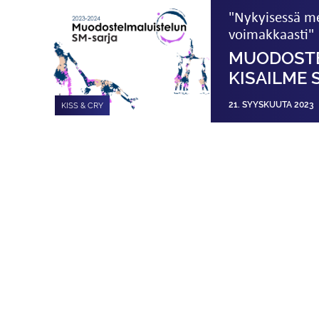
"Nykyisessä me
voimakkaasti"
MUODOSTE
KISAILME 
21. SYYSKUUTA 2023
KISS & CRY