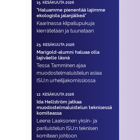
15. KESÄKUUTA 2026
"Haluamme pienentää lajimme
ekologista jalanjälkeä"
Kaarinassa kilpailupukuja
kierrätetään ja tuunataan
25. KESÄKUUTA 2026
Marigold-alumni haluaa olla
lajiväelle läsnä
Tessa Tamminen ajaa
muodostelma­luistelun asiaa
ISU:n urheilija­komissiossa
12. KESÄKUUTA 2026
Ida Hellström jatkaa
muodostelmaluistelun teknisessä
komiteassa
Leena Laaksonen yksin- ja
pariluistelun ISU:n teknisen
komitean johtoon