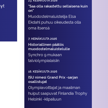
23. KESÄKUUTA 2026
nyt
"Saa olla rakastettu sellaisena kuin
on"
Muodostelma­luistelija Elsa
Ekdahl puhuu oikeudesta olla
oma itsensä
7. HEINÄKUUTA 2026
Historiallinen päätös
muodostelmaluistelulle
Synchro 9 mukaan
talviolympialaisiin
16. KESÄKUUTA 2026
ISU nimesi Grand Prix -sarjan
osallistujat
Olympiavoittajat ja maailman
huiput saapuvat Finlandia Trophy
Helsinki -kilpailuun