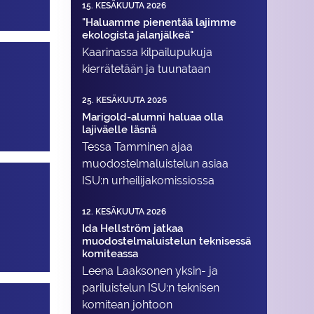
15. KESÄKUUTA 2026
"Haluamme pienentää lajimme
ekologista jalanjälkeä"
Kaarinassa kilpailupukuja
kierrätetään ja tuunataan
25. KESÄKUUTA 2026
Marigold-alumni haluaa olla
lajiväelle läsnä
Tessa Tamminen ajaa
muodostelma­luistelun asiaa
ISU:n urheilija­komissiossa
12. KESÄKUUTA 2026
Ida Hellström jatkaa
muodostelmaluistelun teknisessä
komiteassa
Leena Laaksonen yksin- ja
pariluistelun ISU:n teknisen
komitean johtoon