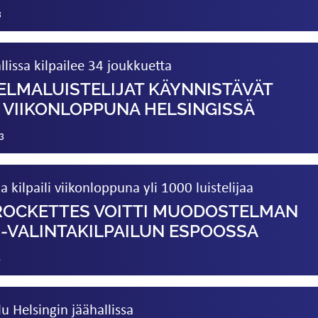
3
llissa kilpailee 34 joukkuetta
LMA­LUISTELIJAT KÄYNNISTÄVÄT
VIIKON­LOPPUNA HELSINGISSÄ
3
 kilpaili viikon­loppuna yli 1000 luistelijaa
 ROCKETTES VOITTI MUODOSTELMAN
-VALINTA­KILPAILUN ESPOOSSA
1
lu Helsingin jäähallissa