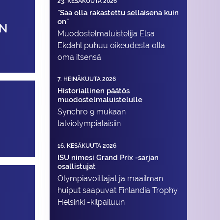
23. KESÄKUUTA 2026
"Saa olla rakastettu sellaisena kuin
on"
ON
Muodostelma­luistelija Elsa
Ekdahl puhuu oikeudesta olla
oma itsensä
7. HEINÄKUUTA 2026
Historiallinen päätös
muodostelmaluistelulle
Synchro 9 mukaan
talviolympialaisiin
16. KESÄKUUTA 2026
ISU nimesi Grand Prix -sarjan
osallistujat
Olympiavoittajat ja maailman
huiput saapuvat Finlandia Trophy
Helsinki -kilpailuun