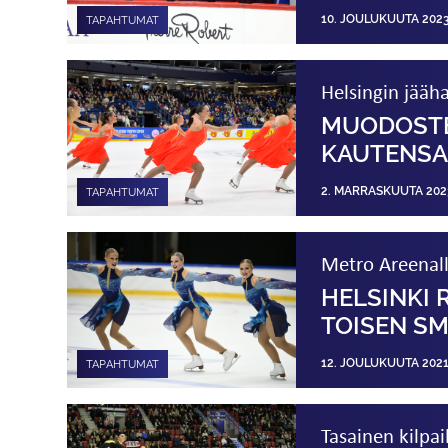
10. JOULUKUUTA 202
TAPAHTUMAT
Helsingin jääha
MUODOSTE
KAUTENSA 
2. MARRASKUUTA 202
TAPAHTUMAT
Metro Areenalla
HELSINKI
TOISEN SM
12. JOULUKUUTA 202
TAPAHTUMAT
Tasainen kilpai