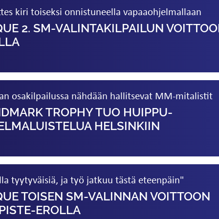
tes kiri toiseksi onnistuneella vapaa­ohjelmallaan
UE 2. SM-VALINTAKILPAILUN VOITTO
LLA
jan osakilpailussa nähdään hallitsevat MM-mitalistit
NDMARK TROPHY TUO HUIPPU­
LMA­LUISTELUA HELSINKIIN
a tyytyväisiä, ja työ jatkuu tästä eteenpäin"
QUE TOISEN SM-VALINNAN VOITTOON
PISTE-EROLLA