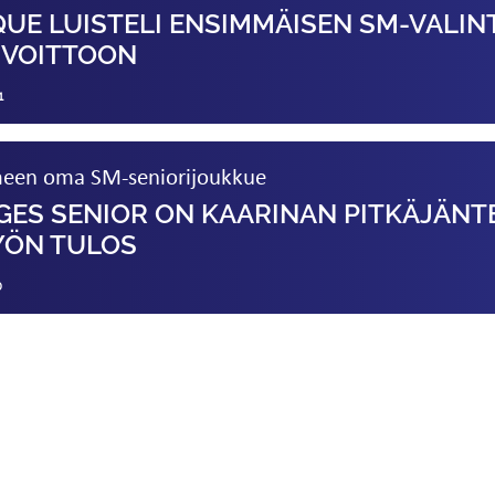
UE LUISTELI ENSIMMÄISEN SM-VALIN
 VOITTOON
1
meen oma SM-seniorijoukkue
ES SENIOR ON KAARINAN PITKÄJÄNT
YÖN TULOS
0