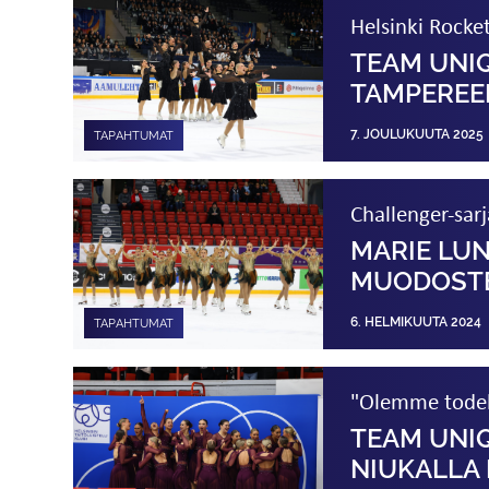
Helsinki Rocket
TEAM UNIQ
TAMPEREE
7. JOULUKUUTA 2025
TAPAHTUMAT
Challenger-sar
MARIE LU
MUODOSTE
6. HELMIKUUTA 2024
TAPAHTUMAT
"Olemme todell
TEAM UNI
NIUKALLA 