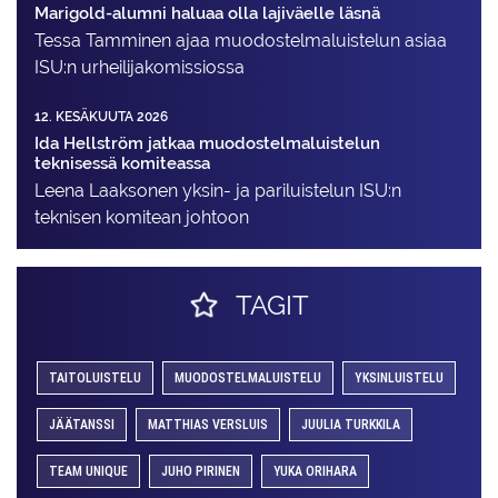
Marigold-alumni haluaa olla lajiväelle läsnä
Tessa Tamminen ajaa muodostelma­luistelun asiaa
ISU:n urheilija­komissiossa
12. KESÄKUUTA 2026
Ida Hellström jatkaa muodostelmaluistelun
teknisessä komiteassa
Leena Laaksonen yksin- ja pariluistelun ISU:n
teknisen komitean johtoon
TAGIT
TAITOLUISTELU
MUODOSTELMALUISTELU
YKSINLUISTELU
JÄÄTANSSI
MATTHIAS VERSLUIS
JUULIA TURKKILA
TEAM UNIQUE
JUHO PIRINEN
YUKA ORIHARA