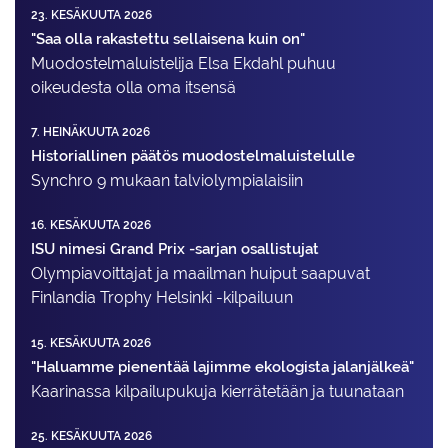
23. KESÄKUUTA 2026
"Saa olla rakastettu sellaisena kuin on"
Muodostelma­luistelija Elsa Ekdahl puhuu
oikeudesta olla oma itsensä
7. HEINÄKUUTA 2026
Historiallinen päätös muodostelmaluistelulle
Synchro 9 mukaan talviolympialaisiin
16. KESÄKUUTA 2026
ISU nimesi Grand Prix -sarjan osallistujat
Olympiavoittajat ja maailman huiput saapuvat
Finlandia Trophy Helsinki -kilpailuun
15. KESÄKUUTA 2026
"Haluamme pienentää lajimme ekologista jalanjälkeä"
Kaarinassa kilpailupukuja kierrätetään ja tuunataan
25. KESÄKUUTA 2026