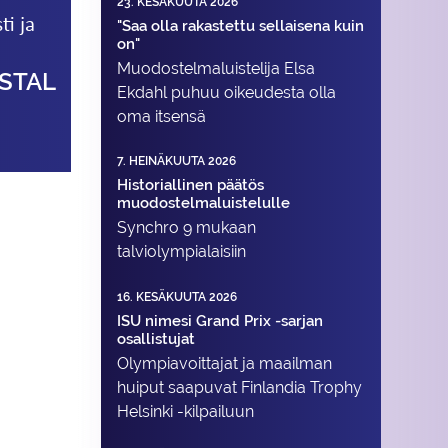
23. KESÄKUUTA 2026
ti ja
"Saa olla rakastettu sellaisena kuin
on"
Muodostelma­luistelija Elsa
YSTAL
Ekdahl puhuu oikeudesta olla
oma itsensä
7. HEINÄKUUTA 2026
Historiallinen päätös
muodostelmaluistelulle
Synchro 9 mukaan
talviolympialaisiin
16. KESÄKUUTA 2026
ISU nimesi Grand Prix -sarjan
osallistujat
Olympiavoittajat ja maailman
huiput saapuvat Finlandia Trophy
Helsinki -kilpailuun