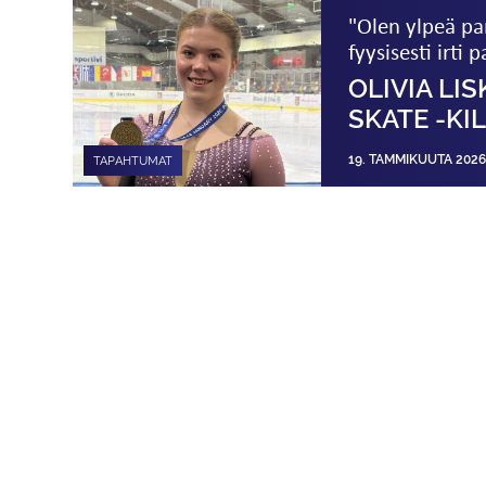
"Olen ylpeä pan
fyysisesti irti 
OLIVIA LI
SKATE -KI
19. TAMMIKUUTA 2026
TAPAHTUMAT