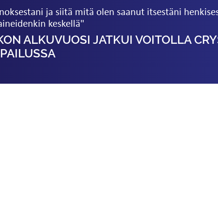
oksestani ja siitä mitä olen saanut itsestäni henkises
paineidenkin keskellä"
SKON ALKUVUOSI JATKUI VOITOLLA CR
LPAILUSSA