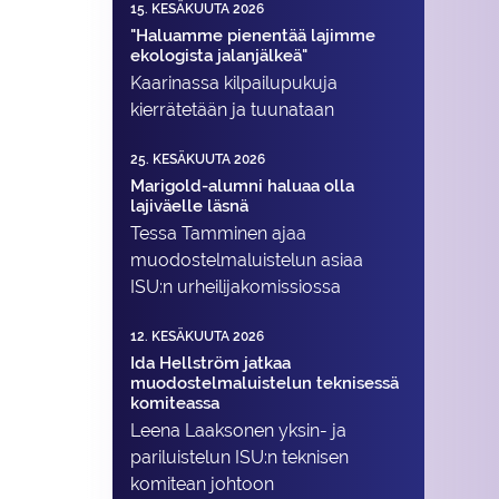
15. KESÄKUUTA 2026
"Haluamme pienentää lajimme
ekologista jalanjälkeä"
Kaarinassa kilpailupukuja
kierrätetään ja tuunataan
25. KESÄKUUTA 2026
Marigold-alumni haluaa olla
lajiväelle läsnä
Tessa Tamminen ajaa
muodostelma­luistelun asiaa
ISU:n urheilija­komissiossa
12. KESÄKUUTA 2026
Ida Hellström jatkaa
muodostelmaluistelun teknisessä
komiteassa
Leena Laaksonen yksin- ja
pariluistelun ISU:n teknisen
komitean johtoon