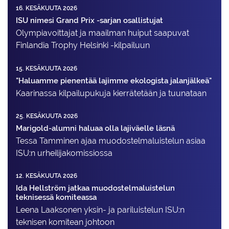
16. KESÄKUUTA 2026
ISU nimesi Grand Prix -sarjan osallistujat
Olympiavoittajat ja maailman huiput saapuvat
Finlandia Trophy Helsinki -kilpailuun
15. KESÄKUUTA 2026
"Haluamme pienentää lajimme ekologista jalanjälkeä"
Kaarinassa kilpailupukuja kierrätetään ja tuunataan
25. KESÄKUUTA 2026
Marigold-alumni haluaa olla lajiväelle läsnä
Tessa Tamminen ajaa muodostelma­luistelun asiaa
ISU:n urheilija­komissiossa
12. KESÄKUUTA 2026
Ida Hellström jatkaa muodostelmaluistelun
teknisessä komiteassa
Leena Laaksonen yksin- ja pariluistelun ISU:n
teknisen komitean johtoon