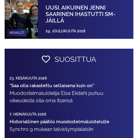
UUSI, AIKUINEN JENNI
SAARINEN IHASTUTTI SM-
JÄILLÄ
29. JOULUKUUTA 2018
HENKILÖT
SUOSITTUA
23. KESÄKUUTA 2026
"Saa olla rakastettu sellaisena kuin on"
Muodostelma­luistelija Elsa Ekdahl puhuu
oikeudesta olla oma itsensä
7. HEINÄKUUTA 2026
Historiallinen päätös muodostelmaluistelulle
Synchro 9 mukaan talviolympialaisiin