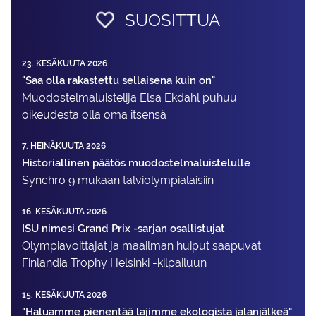
SUOSITTUA
23. KESÄKUUTA 2026
"Saa olla rakastettu sellaisena kuin on"
Muodostelma­luistelija Elsa Ekdahl puhuu
oikeudesta olla oma itsensä
7. HEINÄKUUTA 2026
Historiallinen päätös muodostelmaluistelulle
Synchro 9 mukaan talviolympialaisiin
16. KESÄKUUTA 2026
ISU nimesi Grand Prix -sarjan osallistujat
Olympiavoittajat ja maailman huiput saapuvat
Finlandia Trophy Helsinki -kilpailuun
15. KESÄKUUTA 2026
"Haluamme pienentää lajimme ekologista jalanjälkeä"