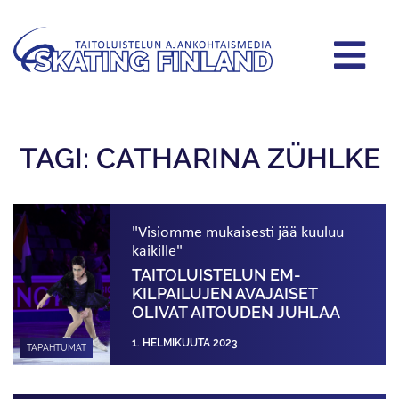
TAGI: CATHARINA ZÜHLKE
"Visiomme mukaisesti jää kuuluu
kaikille"
TAITO­LUISTELUN EM-
KILPAILUJEN AVAJAISET
OLIVAT AITOUDEN JUHLAA
1. HELMIKUUTA 2023
TAPAHTUMAT