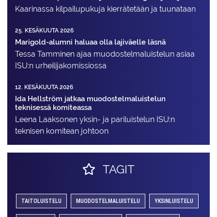
Kaarinassa kilpailupukuja kierrätetään ja tuunataan
25. KESÄKUUTA 2026
Marigold-alumni haluaa olla lajiväelle läsnä
Tessa Tamminen ajaa muodostelma­luistelun asiaa
ISU:n urheilija­komissiossa
12. KESÄKUUTA 2026
Ida Hellström jatkaa muodostelmaluistelun
teknisessä komiteassa
Leena Laaksonen yksin- ja pariluistelun ISU:n
teknisen komitean johtoon
TAGIT
TAITOLUISTELU
MUODOSTELMALUISTELU
YKSINLUISTELU