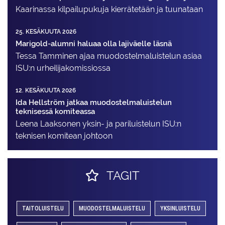
Kaarinassa kilpailupukuja kierrätetään ja tuunataan
25. KESÄKUUTA 2026
Marigold-alumni haluaa olla lajiväelle läsnä
Tessa Tamminen ajaa muodostelma­luistelun asiaa
ISU:n urheilija­komissiossa
12. KESÄKUUTA 2026
Ida Hellström jatkaa muodostelmaluistelun
teknisessä komiteassa
Leena Laaksonen yksin- ja pariluistelun ISU:n
teknisen komitean johtoon
TAGIT
TAITOLUISTELU
MUODOSTELMALUISTELU
YKSINLUISTELU