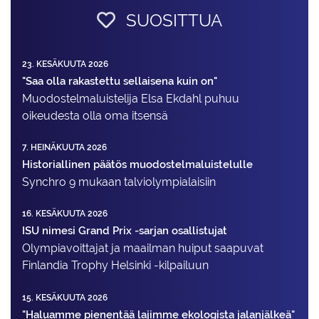
SUOSITTUA
23. KESÄKUUTA 2026
"Saa olla rakastettu sellaisena kuin on"
Muodostelma­luistelija Elsa Ekdahl puhuu
oikeudesta olla oma itsensä
7. HEINÄKUUTA 2026
Historiallinen päätös muodostelmaluistelulle
Synchro 9 mukaan talviolympialaisiin
16. KESÄKUUTA 2026
ISU nimesi Grand Prix -sarjan osallistujat
Olympiavoittajat ja maailman huiput saapuvat
Finlandia Trophy Helsinki -kilpailuun
15. KESÄKUUTA 2026
"Haluamme pienentää lajimme ekologista jalanjälkeä"