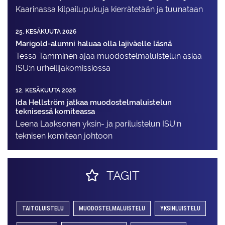
Kaarinassa kilpailupukuja kierrätetään ja tuunataan
25. KESÄKUUTA 2026
Marigold-alumni haluaa olla lajiväelle läsnä
Tessa Tamminen ajaa muodostelma­luistelun asiaa
ISU:n urheilija­komissiossa
12. KESÄKUUTA 2026
Ida Hellström jatkaa muodostelmaluistelun
teknisessä komiteassa
Leena Laaksonen yksin- ja pariluistelun ISU:n
teknisen komitean johtoon
TAGIT
TAITOLUISTELU
MUODOSTELMALUISTELU
YKSINLUISTELU