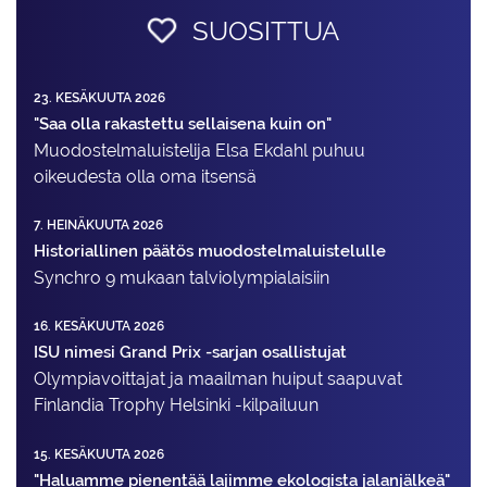
SUOSITTUA
23. KESÄKUUTA 2026
"Saa olla rakastettu sellaisena kuin on"
Muodostelma­luistelija Elsa Ekdahl puhuu
oikeudesta olla oma itsensä
7. HEINÄKUUTA 2026
Historiallinen päätös muodostelmaluistelulle
Synchro 9 mukaan talviolympialaisiin
16. KESÄKUUTA 2026
ISU nimesi Grand Prix -sarjan osallistujat
Olympiavoittajat ja maailman huiput saapuvat
Finlandia Trophy Helsinki -kilpailuun
15. KESÄKUUTA 2026
"Haluamme pienentää lajimme ekologista jalanjälkeä"