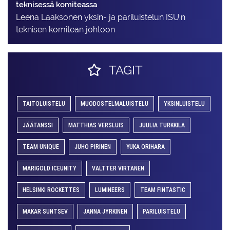
teknisessä komiteassa
Leena Laaksonen yksin- ja pariluistelun ISU:n
teknisen komitean johtoon
TAGIT
TAITOLUISTELU
MUODOSTELMALUISTELU
YKSINLUISTELU
JÄÄTANSSI
MATTHIAS VERSLUIS
JUULIA TURKKILA
TEAM UNIQUE
JUHO PIRINEN
YUKA ORIHARA
MARIGOLD ICEUNITY
VALTTER VIRTANEN
HELSINKI ROCKETTES
LUMINEERS
TEAM FINTASTIC
MAKAR SUNTSEV
JANNA JYRKINEN
PARILUISTELU