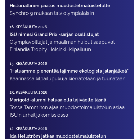
Historiallinen päätös muodostelmaluistelulle
Synchro 9 mukaan talviolympialaisiin
16. KESÄKUUTA 2026
ISU nimesi Grand Prix -sarjan osallistujat
Olympiavoittajat ja maailman huiput saapuvat
Finlandia Trophy Helsinki -kilpailuun
15. KESÄKUUTA 2026
"Haluamme pienentää lajimme ekologista jalanjälkeä"
Kaarinassa kilpailupukuja kierrätetään ja tuunataan
25. KESÄKUUTA 2026
Marigold-alumni haluaa olla lajiväelle läsnä
Tessa Tamminen ajaa muodostelma­luistelun asiaa
ISU:n urheilija­komissiossa
12. KESÄKUUTA 2026
Ida Hellström jatkaa muodostelmaluistelun