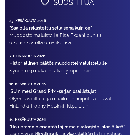
SUOSITTUA
23. KESÄKUUTA 2026
"Saa olla rakastettu sellaisena kuin on"
Muodostelma­luistelija Elsa Ekdahl puhuu
oikeudesta olla oma itsensä
7. HEINÄKUUTA 2026
Historiallinen päätös muodostelmaluistelulle
Synchro 9 mukaan talviolympialaisiin
16. KESÄKUUTA 2026
ISU nimesi Grand Prix -sarjan osallistujat
Olympiavoittajat ja maailman huiput saapuvat
Finlandia Trophy Helsinki -kilpailuun
15. KESÄKUUTA 2026
"Haluamme pienentää lajimme ekologista jalanjälkeä"
Kaarinassa kilpailupukuja kierrätetään ja tuunataan