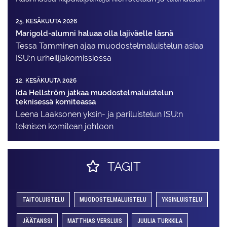
25. KESÄKUUTA 2026
Marigold-alumni haluaa olla lajiväelle läsnä
Tessa Tamminen ajaa muodostelma­luistelun asiaa
ISU:n urheilija­komissiossa
12. KESÄKUUTA 2026
Ida Hellström jatkaa muodostelmaluistelun
teknisessä komiteassa
Leena Laaksonen yksin- ja pariluistelun ISU:n
teknisen komitean johtoon
TAGIT
TAITOLUISTELU
MUODOSTELMALUISTELU
YKSINLUISTELU
JÄÄTANSSI
MATTHIAS VERSLUIS
JUULIA TURKKILA