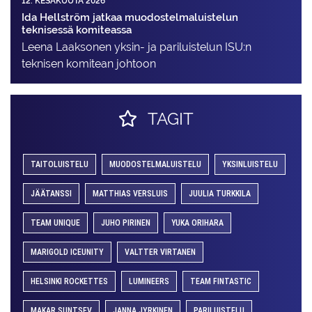
12. KESÄKUUTA 2026
Ida Hellström jatkaa muodostelmaluistelun
teknisessä komiteassa
Leena Laaksonen yksin- ja pariluistelun ISU:n
teknisen komitean johtoon
TAGIT
TAITOLUISTELU
MUODOSTELMALUISTELU
YKSINLUISTELU
JÄÄTANSSI
MATTHIAS VERSLUIS
JUULIA TURKKILA
TEAM UNIQUE
JUHO PIRINEN
YUKA ORIHARA
MARIGOLD ICEUNITY
VALTTER VIRTANEN
HELSINKI ROCKETTES
LUMINEERS
TEAM FINTASTIC
MAKAR SUNTSEV
JANNA JYRKINEN
PARILUISTELU