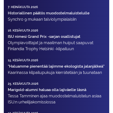
7. HEINÄKUUTA 2026
Historiallinen päätös muodostelmaluistelulle
Synchro 9 mukaan talviolympialaisiin
16. KESÄKUUTA 2026
ISU nimesi Grand Prix -sarjan osallistujat
Olympiavoittajat ja maailman huiput saapuvat
Finlandia Trophy Helsinki -kilpailuun
15. KESÄKUUTA 2026
"Haluamme pienentää lajimme ekologista jalanjälkeä"
Kaarinassa kilpailupukuja kierrätetään ja tuunataan
25. KESÄKUUTA 2026
Marigold-alumni haluaa olla lajiväelle läsnä
Tessa Tamminen ajaa muodostelma­luistelun asiaa
ISU:n urheilija­komissiossa