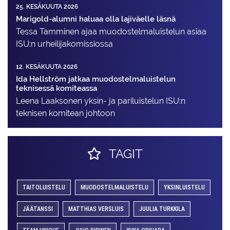
25. KESÄKUUTA 2026
Marigold-alumni haluaa olla lajiväelle läsnä
Tessa Tamminen ajaa muodostelma­luistelun asiaa
ISU:n urheilija­komissiossa
12. KESÄKUUTA 2026
Ida Hellström jatkaa muodostelmaluistelun
teknisessä komiteassa
Leena Laaksonen yksin- ja pariluistelun ISU:n
teknisen komitean johtoon
TAGIT
TAITOLUISTELU
MUODOSTELMALUISTELU
YKSINLUISTELU
JÄÄTANSSI
MATTHIAS VERSLUIS
JUULIA TURKKILA