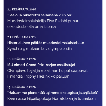
23. KESÄKUUTA 2026
"Saa olla rakastettu sellaisena kuin on"
Muodostelma­luistelija Elsa Ekdahl puhuu
oikeudesta olla oma itsensä
7. HEINÄKUUTA 2026
Historiallinen päätös muodostelmaluistelulle
Synchro 9 mukaan talviolympialaisiin
16. KESÄKUUTA 2026
ISU nimesi Grand Prix -sarjan osallistujat
Olympiavoittajat ja maailman huiput saapuvat
Finlandia Trophy Helsinki -kilpailuun
15. KESÄKUUTA 2026
"Haluamme pienentää lajimme ekologista jalanjälkeä"
Kaarinassa kilpailupukuja kierrätetään ja tuunataan