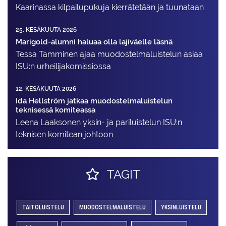
Kaarinassa kilpailupukuja kierrätetään ja tuunataan
25. KESÄKUUTA 2026
Marigold-alumni haluaa olla lajiväelle läsnä
Tessa Tamminen ajaa muodostelma­luistelun asiaa
ISU:n urheilija­komissiossa
12. KESÄKUUTA 2026
Ida Hellström jatkaa muodostelmaluistelun
teknisessä komiteassa
Leena Laaksonen yksin- ja pariluistelun ISU:n
teknisen komitean johtoon
TAGIT
TAITOLUISTELU
MUODOSTELMALUISTELU
YKSINLUISTELU