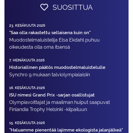
SUOSITTUA
23. KESÄKUUTA 2026
"Saa olla rakastettu sellaisena kuin on"
Muodostelma­luistelija Elsa Ekdahl puhuu
oikeudesta olla oma itsensä
7. HEINÄKUUTA 2026
Historiallinen päätös muodostelmaluistelulle
Synchro 9 mukaan talviolympialaisiin
16. KESÄKUUTA 2026
ISU nimesi Grand Prix -sarjan osallistujat
Olympiavoittajat ja maailman huiput saapuvat
Finlandia Trophy Helsinki -kilpailuun
15. KESÄKUUTA 2026
"Haluamme pienentää lajimme ekologista jalanjälkeä"