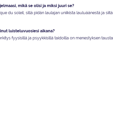
lmaasi, mikä se olisi ja miksi juuri se?
e du soleil, sillä pidän laulajan uniikista lauluäänestä ja siit
pinut luisteluvuosiesi aikana?
kitys fyysisillä ja psyykkisillä taidoilla on menestyksen taustal