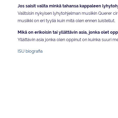
Jos saisit valita minkä tahansa kappaleen lyhytohje
Valitsisin nykyisen lyhytohjelman musiikin Querer cirqu
musiikki on eri tyyliä kuin mitä olen ennen luistellut.
Mikä on erikoisin tai yllättävin asia, jonka olet op
Yllättävin asia jonka olen oppinut on kuinka suuri mer
ISU biografia