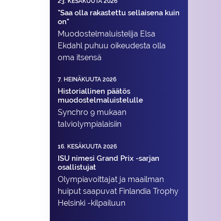
23. KESÄKUUTA 2026
"Saa olla rakastettu sellaisena kuin
on"
Muodostelma­luistelija Elsa
Ekdahl puhuu oikeudesta olla
oma itsensä
7. HEINÄKUUTA 2026
Historiallinen päätös
muodostelmaluistelulle
Synchro 9 mukaan
talviolympialaisiin
16. KESÄKUUTA 2026
ISU nimesi Grand Prix -sarjan
osallistujat
Olympiavoittajat ja maailman
huiput saapuvat Finlandia Trophy
Helsinki -kilpailuun