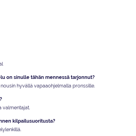
al
elu on sinulle tähän mennessä tarjonnut?
 nousin hyvällä vapaaohjelmalla pronssille.
?
a valmentajat.
 ennen kilpailusuoritusta?
ylenkillä.