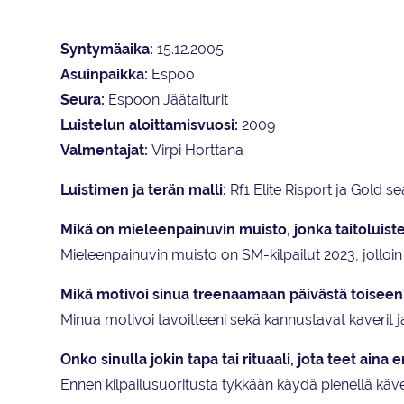
Syntymäaika:
15.12.2005
Asuinpaikka:
Espoo
Seura:
Espoon Jäätaiturit
Luistelun aloittamisvuosi:
2009
Valmentajat:
Virpi Horttana
Luistimen ja terän malli:
Rf1 Elite Risport ja Gold se
Mikä on mieleenpainuvin muisto, jonka taitoluist
Mieleenpainuvin muisto on SM-kilpailut 2023, jolloin
Mikä motivoi sinua treenaamaan päivästä toiseen
Minua motivoi tavoitteeni sekä kannustavat kaverit j
Onko sinulla jokin tapa tai rituaali, jota teet aina
Ennen kilpailusuoritusta tykkään käydä pienellä kävel