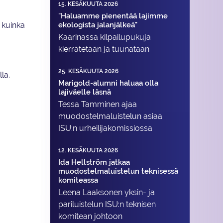
15. KESÄKUUTA 2026
"Haluamme pienentää lajimme
ekologista jalanjälkeä"
ä kuinka
Kaarinassa kilpailupukuja
kierrätetään ja tuunataan
25. KESÄKUUTA 2026
la.
Marigold-alumni haluaa olla
lajiväelle läsnä
Tessa Tamminen ajaa
muodostelma­luistelun asiaa
ISU:n urheilija­komissiossa
12. KESÄKUUTA 2026
Ida Hellström jatkaa
muodostelmaluistelun teknisessä
komiteassa
Leena Laaksonen yksin- ja
pariluistelun ISU:n teknisen
komitean johtoon