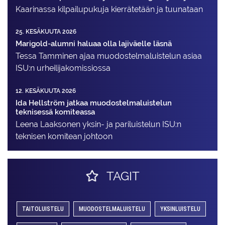
Kaarinassa kilpailupukuja kierrätetään ja tuunataan
25. KESÄKUUTA 2026
Marigold-alumni haluaa olla lajiväelle läsnä
Tessa Tamminen ajaa muodostelma­luistelun asiaa
ISU:n urheilija­komissiossa
12. KESÄKUUTA 2026
Ida Hellström jatkaa muodostelmaluistelun
teknisessä komiteassa
Leena Laaksonen yksin- ja pariluistelun ISU:n
teknisen komitean johtoon
TAGIT
TAITOLUISTELU
MUODOSTELMALUISTELU
YKSINLUISTELU