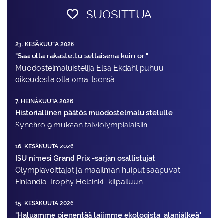
SUOSITTUA
23. KESÄKUUTA 2026
"Saa olla rakastettu sellaisena kuin on"
Muodostelma­luistelija Elsa Ekdahl puhuu
oikeudesta olla oma itsensä
7. HEINÄKUUTA 2026
Historiallinen päätös muodostelmaluistelulle
Synchro 9 mukaan talviolympialaisiin
16. KESÄKUUTA 2026
ISU nimesi Grand Prix -sarjan osallistujat
Olympiavoittajat ja maailman huiput saapuvat
Finlandia Trophy Helsinki -kilpailuun
15. KESÄKUUTA 2026
"Haluamme pienentää lajimme ekologista jalanjälkeä"