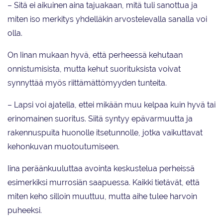
– Sitä ei aikuinen aina tajuakaan, mitä tuli sanottua ja
miten iso merkitys yhdelläkin arvostelevalla sanalla voi
olla.
On Iinan mukaan hyvä, että perheessä kehutaan
onnistumisista, mutta kehut suorituksista voivat
synnyttää myös riittämättömyyden tunteita.
– Lapsi voi ajatella, ettei mikään muu kelpaa kuin hyvä tai
erinomainen suoritus. Siitä syntyy epävarmuutta ja
rakennuspuita huonolle itsetunnolle, jotka vaikuttavat
kehonkuvan muotoutumiseen.
Iina peräänkuuluttaa avointa keskustelua perheissä
esimerkiksi murrosiän saapuessa. Kaikki tietävät, että
miten keho silloin muuttuu, mutta aihe tulee harvoin
puheeksi.