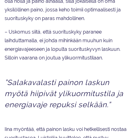
olla nolla ja paino alhaalla, sillä jokaisella on oma
yksilöllinen paino, jossa keho toimii optimaalisesti ja
suorituskyky on paras mahdollinen.
– Uskomus siitä, että suorituskyky paranee
laihduttamalla, ei johda mihinkään muuhun kuin
energiavajeeseen ja lopulta suorituskyvyn laskuun.
Silloin vaarana on joutua ylikuormitustilaan.
”Salakavalasti painon laskun
myötä hiipivät ylikuormitustila ja
energiavaje repuksi selkään.”
Iina myöntää, että painon lasku voi hetkellisesti nostaa
suoritustasoa. Luistelija kuvittelee, että pystyy