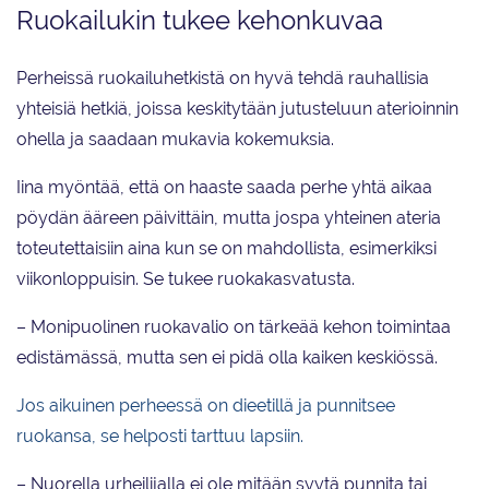
Ruokailukin tukee kehonkuvaa
Perheissä ruokailuhetkistä on hyvä tehdä rauhallisia
yhteisiä hetkiä, joissa keskitytään jutusteluun aterioinnin
ohella ja saadaan mukavia kokemuksia.
Iina myöntää, että on haaste saada perhe yhtä aikaa
pöydän ääreen päivittäin, mutta jospa yhteinen ateria
toteutettaisiin aina kun se on mahdollista, esimerkiksi
viikonloppuisin. Se tukee ruokakasvatusta.
– Monipuolinen ruokavalio on tärkeää kehon toimintaa
edistämässä, mutta sen ei pidä olla kaiken keskiössä.
Jos aikuinen perheessä on dieetillä ja punnitsee
ruokansa, se helposti tarttuu lapsiin.
– Nuorella urheilijalla ei ole mitään syytä punnita tai