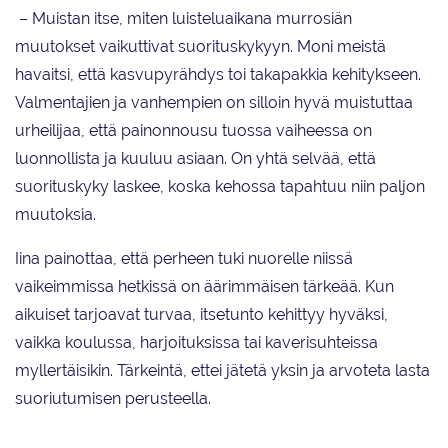
– Muistan itse, miten luisteluaikana murrosiän
muutokset vaikuttivat suorituskykyyn. Moni meistä
havaitsi, että kasvupyrähdys toi takapakkia kehitykseen.
Valmentajien ja vanhempien on silloin hyvä muistuttaa
urheilijaa, että painonnousu tuossa vaiheessa on
luonnollista ja kuuluu asiaan. On yhtä selvää, että
suorituskyky laskee, koska kehossa tapahtuu niin paljon
muutoksia.
Iina painottaa, että perheen tuki nuorelle niissä
vaikeimmissa hetkissä on äärimmäisen tärkeää. Kun
aikuiset tarjoavat turvaa, itsetunto kehittyy hyväksi,
vaikka koulussa, harjoituksissa tai kaverisuhteissa
myllertäisikin. Tärkeintä, ettei jätetä yksin ja arvoteta lasta
suoriutumisen perusteella.