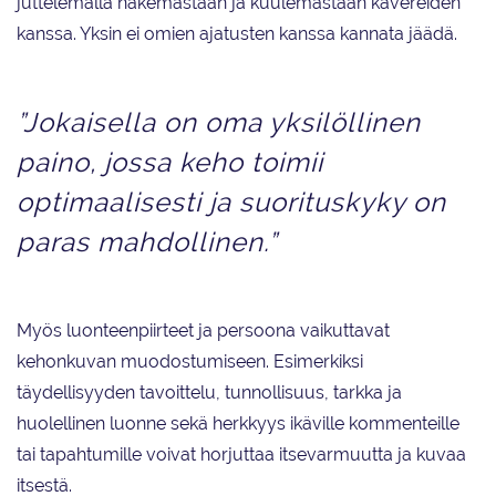
juttelemalla näkemästään ja kuulemastaan kavereiden
kanssa. Yksin ei omien ajatusten kanssa kannata jäädä.
”Jokaisella on oma yksilöllinen
paino, jossa keho toimii
optimaalisesti ja suorituskyky on
paras mahdollinen.”
Myös luonteenpiirteet ja persoona vaikuttavat
kehonkuvan muodostumiseen. Esimerkiksi
täydellisyyden tavoittelu, tunnollisuus, tarkka ja
huolellinen luonne sekä herkkyys ikäville kommenteille
tai tapahtumille voivat horjuttaa itsevarmuutta ja kuvaa
itsestä.