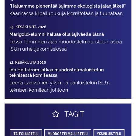
"Haluamme pienentää lajimme ekologista jalanjälkeä"
Kaarinassa kilpailupukuja kierrätetään ja tuunataan
25. KESÄKUUTA 2026
Marigold-alumni haluaa olla lajiväelle läsnä
Tessa Tamminen ajaa muodostelma­luistelun asiaa
ISU:n urheilija­komissiossa
12. KESÄKUUTA 2026
Ida Hellström jatkaa muodostelmaluistelun
teknisessä komiteassa
Leena Laaksonen yksin- ja pariluistelun ISU:n
teknisen komitean johtoon
TAGIT
TAITOLUISTELU
MUODOSTELMALUISTELU
YKSINLUISTELU