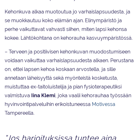
Kehonkuva alkaa muotoutua jo varhaislapsuudesta, ja
se muokkautuu koko elämän ajan. Elinympäristö ja
perhe vaikuttavat vahvasti siihen, miten lapsi kehonsa
kokee. Lähtökohtana on kehorauha kasvuympäristössä.
– Terveen ja positiivisen kehonkuvan muodostumiseen
voidaan vaikuttaa varhaislapsuudesta alkaen. Perustana
on, ettei lapsen kehoa koskaan arvostella, ja sille
annetaan läheisyyttä sekä myönteistä kosketusta,
muistuttaa ex-taitoluistelija ja pian fysioterapeutiksi
valmistuva
Iina Klemi
, joka vaalii kehorauhaa työssään
hyvinvointipalveluihin erikoistuneessa
Motivessa
Tampereella.
”Jos harjoituksissa tuntee aina