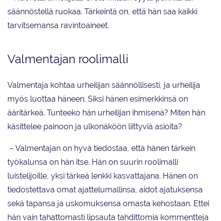
säännöstellä ruokaa. Tärkeintä on, että hän saa kaikki
tarvitsemansa ravintoaineet.
Valmentajan roolimalli
Valmentaja kohtaa urheilijan säännöllisesti, ja urheilija
myös luottaa häneen. Siksi hänen esimerkkinsä on
ääritärkeä. Tunteeko hän urheilijan ihmisenä? Miten hän
käsittelee painoon ja ulkonäköön liittyviä asioita?
– Valmentajan on hyvä tiedostaa, että hänen tärkein
työkalunsa on hän itse. Hän on suurin roolimalli
luistelijoille, yksi tärkeä lenkki kasvattajana. Hänen on
tiedostettava omat ajattelumallinsa, aidot ajatuksensa
sekä tapansa ja uskomuksensa omasta kehostaan. Ettei
hän vain tahattomasti lipsauta tahdittomia kommentteja