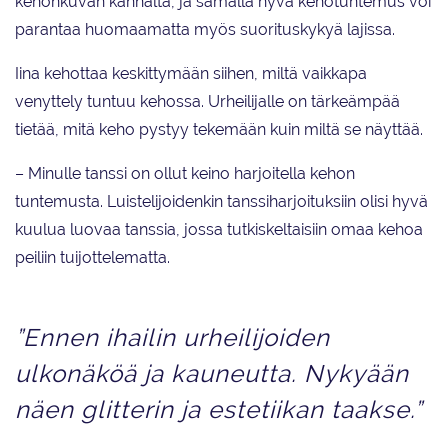
kehonkuvan kannalta, ja samalla hyvä kehotuntemus voi
parantaa huomaamatta myös suorituskykyä lajissa.
Iina kehottaa keskittymään siihen, miltä vaikkapa
venyttely tuntuu kehossa. Urheilijalle on tärkeämpää
tietää, mitä keho pystyy tekemään kuin miltä se näyttää.
– Minulle tanssi on ollut keino harjoitella kehon
tuntemusta. Luistelijoidenkin tanssiharjoituksiin olisi hyvä
kuulua luovaa tanssia, jossa tutkiskeltaisiin omaa kehoa
peiliin tuijottelematta.
”Ennen ihailin urheilijoiden
ulkonäköä ja kauneutta. Nykyään
näen glitterin ja estetiikan taakse.”