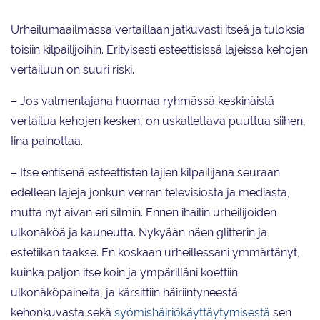
Urheilumaailmassa vertaillaan jatkuvasti itseä ja tuloksia
toisiin kilpailijoihin. Erityisesti esteettisissä lajeissa kehojen
vertailuun on suuri riski.
– Jos valmentajana huomaa ryhmässä keskinäistä
vertailua kehojen kesken, on uskallettava puuttua siihen,
Iina painottaa.
– Itse entisenä esteettisten lajien kilpailijana seuraan
edelleen lajeja jonkun verran televisiosta ja mediasta,
mutta nyt aivan eri silmin. Ennen ihailin urheilijoiden
ulkonäköä ja kauneutta. Nykyään näen glitterin ja
estetiikan taakse. En koskaan urheillessani ymmärtänyt,
kuinka paljon itse koin ja ympärilläni koettiin
ulkonäköpaineita, ja kärsittiin häiriintyneestä
kehonkuvasta sekä
syömishäiriökäyttäytymisestä
sen