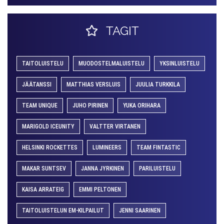
TAGIT
TAITOLUISTELU
MUODOSTELMALUISTELU
YKSINLUISTELU
JÄÄTANSSI
MATTHIAS VERSLUIS
JUULIA TURKKILA
TEAM UNIQUE
JUHO PIRINEN
YUKA ORIHARA
MARIGOLD ICEUNITY
VALTTER VIRTANEN
HELSINKI ROCKETTES
LUMINEERS
TEAM FINTASTIC
MAKAR SUNTSEV
JANNA JYRKINEN
PARILUISTELU
KAISA ARRATEIG
EMMI PELTONEN
TAITOLUISTELUN EM-KILPAILUT
JENNI SAARINEN