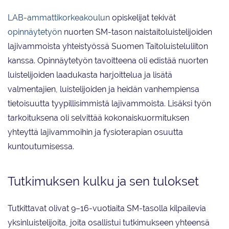
LAB-ammattikorkeakoulun
opiskelijat tekivät
opinnäytetyön
nuorten SM-tason naistaitoluistelijoiden
lajivammoista yhteistyössä Suomen Taitoluisteluliiton
kanssa. Opinnäytetyön tavoitteena oli edistää nuorten
luistelijoiden laadukasta harjoittelua ja lisätä
valmentajien, luistelijoiden ja heidän vanhempiensa
tietoisuutta tyypillisimmistä lajivammoista. Lisäksi työn
tarkoituksena oli selvittää kokonaiskuormituksen
yhteyttä lajivammoihin ja fysioterapian osuutta
kuntoutumisessa.
Tutkimuksen kulku ja sen tulokset
Tutkittavat olivat 9–16-vuotiaita SM-tasolla kilpailevia
yksinluistelijoita, joita osallistui tutkimukseen yhteensä