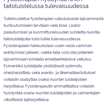
taitoluistelussa tulevaisuudessa
Tutkimustietoa fysioterapian vaikutuksesta lajivammasta
kuntoutumiseen tarvitaan vielä lisää. Lisäksi
palautumisen ja kuormittuneisuuden suhdetta nuorilla
taitoluistelijoilla tulisi tutkia tulevaisuudessa.
Fysioterapiaan hakeudutaan usein vasta vamman
esiintymisen jälkeen, vaikka tällä voisi olla joidenkin
lajivammojen kohdalla ennaltaehkäisevä vaikutus.
Esimerkiksi luistelijalle yksilöllisesti optimoitu
oheisharjoittelu sekä asento- ja liikemallikartoitukset
voitaisiin sisällyttää osaksi nuorten luistelijoiden
harjoittelua. Fysioterapeutin ammattitaitoa voitaisiin
hyödyntää osana nuorten luistelijoiden ja valmentajien
viikoittaista lajiharjoittelua.