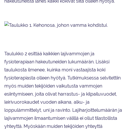
hakeutuneista lähes kaikki kokivat siitä olleen hyötyä.
Taulukko 1. Kehonosa, johon vamma kohdistui.
Taulukko 2 esittää kaikkien lajivammojen ja
fysioterapiaan hakeutuneiden lukumäärän. Lisäksi
taulukosta ilmenee, kuinka moni vastaajista koki
fysioterapiasta olleen hyötyä. Tutkimuksessa selvitettiin
myös muiden tekijöiden vaikutusta vammojen
esiintymiseen, joita olivat harrastus- ja kilpailuvuodet,
leirivuorokaudet vuoden aikana, alku- ja
loppulämmittelyt, uni ja ravinto. Lajiharjoittelumäärän ja
lajivammojen ilmaantumisen välillä ei ollut tilastollista
yhteyttä. Myöskään muiden tekijöiden yhteyttä