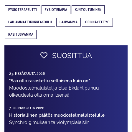
FYSIOTERAPEUTTI
FYSIOTERAPIA
KUNTOUTUMINEN
LAB-AMMATTIKORKEAKOULU
LAJIVAMMA
OPINNÄYTETYÖ
RASITUSVAMMA
SUOSITTUA
23. KESÄKUUTA 2026
"Saa olla rakastettu sellaisena kuin on"
Muodostelma­luistelija Elsa Ekdahl puhuu
oikeudesta olla oma itsensä
7. HEINÄKUUTA 2026
Historiallinen päätös muodostelmaluistelulle
Synchro 9 mukaan talviolympialaisiin