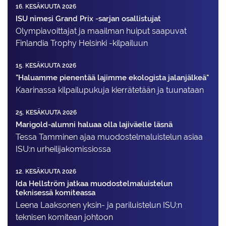
16. KESÄKUUTA 2026
ISU nimesi Grand Prix -sarjan osallistujat
Olympiavoittajat ja maailman huiput saapuvat
Finlandia Trophy Helsinki -kilpailuun
15. KESÄKUUTA 2026
"Haluamme pienentää lajimme ekologista jalanjälkeä"
Kaarinassa kilpailupukuja kierrätetään ja tuunataan
25. KESÄKUUTA 2026
Marigold-alumni haluaa olla lajiväelle läsnä
Tessa Tamminen ajaa muodostelma­luistelun asiaa
ISU:n urheilija­komissiossa
12. KESÄKUUTA 2026
Ida Hellström jatkaa muodostelmaluistelun
teknisessä komiteassa
Leena Laaksonen yksin- ja pariluistelun ISU:n
teknisen komitean johtoon