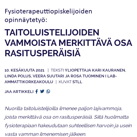
Fysioterapeutti­opiskelijoiden
opinnäytetyö:
TAITOLUISTELIJOIDEN
VAMMOISTA MERKITTÄVÄ OSA
RASITUS­PERÄISIÄ
10. KESÄKUUTA 2021
YLIOPETTAJA KARI KAURANEN,
LINDA POLUS, VEERA SUUTARI JA ROSA TUOMINEN I LAB-
AMMATTIKORKEAKOULU
STLL
JAA ARTIKKELI
Nuorilla taitoluistelijoilla ilmenee paljon lajivammoja,
joista merkittävä osa on rasitusperäisiä. Siitä huolimatta
fysioterapiaan hakeudutaan suhteellisen harvoin ja usein
vasta vamman ilmenemisen jälkeen.