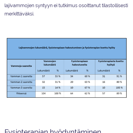
lajivammojen syntyyn ei tutkimus osoittanut tilastollisesti
merkittäväksi.
Taulukko 2. Lajivammojen lukumäärä, fysioterapiaan hakeutuminen ja
koettu fysioterapian hyöty.
Fysioterapian hyödyntäminen