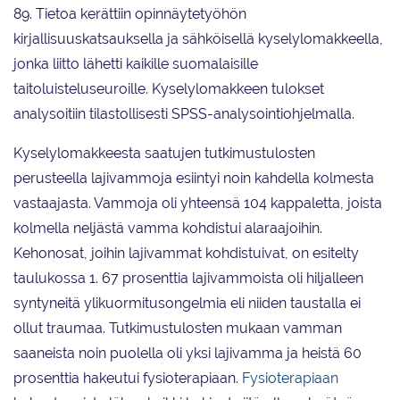
89. Tietoa kerättiin opinnäytetyöhön
kirjallisuuskatsauksella ja sähköisellä kyselylomakkeella,
jonka liitto lähetti kaikille suomalaisille
taitoluisteluseuroille. Kyselylomakkeen tulokset
analysoitiin tilastollisesti SPSS-analysointiohjelmalla.
Kyselylomakkeesta saatujen tutkimustulosten
perusteella lajivammoja esiintyi noin kahdella kolmesta
vastaajasta. Vammoja oli yhteensä 104 kappaletta, joista
kolmella neljästä vamma kohdistui alaraajoihin.
Kehonosat, joihin lajivammat kohdistuivat, on esitelty
taulukossa 1. 67 prosenttia lajivammoista oli hiljalleen
syntyneitä ylikuormitusongelmia eli niiden taustalla ei
ollut traumaa. Tutkimustulosten mukaan vamman
saaneista noin puolella oli yksi lajivamma ja heistä 60
prosenttia hakeutui fysioterapiaan.
Fysioterapiaan