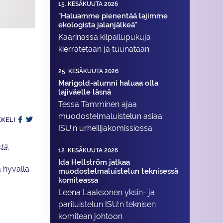
15. KESÄKUUTA 2026
"Haluamme pienentää lajimme
ekologista jalanjälkeä"
Kaarinassa kilpailupukuja
kierrätetään ja tuunataan
25. KESÄKUUTA 2026
Marigold-alumni haluaa olla
lajiväelle läsnä
Tessa Tamminen ajaa
muodostelma­luistelun asiaa
KKELI
ISU:n urheilija­komissiossa
tä.
12. KESÄKUUTA 2026
Ida Hellström jatkaa
a hyvällä
muodostelmaluistelun teknisessä
komiteassa
Leena Laaksonen yksin- ja
pariluistelun ISU:n teknisen
komitean johtoon