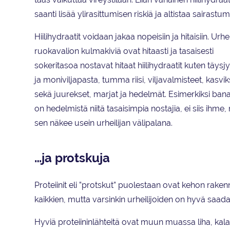
saanti lisää ylirasittumisen riskiä ja altistaa sairastumi
Hiilihydraatit voidaan jakaa nopeisiin ja hitaisiin. Urhei
ruokavalion kulmakiviä ovat hitaasti ja tasaisesti
sokeritasoa nostavat hitaat hiilihydraatit kuten täysj
ja moniviljapasta, tumma riisi, viljavalmisteet, kasvik
sekä juurekset, marjat ja hedelmät. Esimerkiksi ban
on hedelmistä niitä tasaisimpia nostajia, ei siis ihme, 
sen näkee usein urheilijan välipalana.
…ja protskuja
Proteiinit eli ”protskut” puolestaan ovat kehon rake
kaikkien, mutta varsinkin urheilijoiden on hyvä saad
Hyviä proteiininlähteitä ovat muun muassa liha, kala