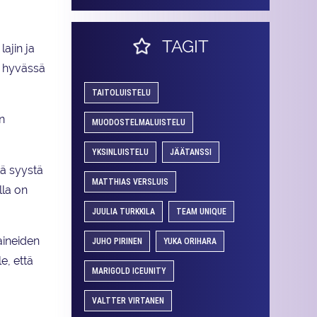
TAGIT
ajin ja
i, hyvässä
TAITOLUISTELU
n
MUODOSTELMALUISTELU
YKSINLUISTELU
JÄÄTANSSI
tä syystä
MATTHIAS VERSLUIS
lla on
JUULIA TURKKILA
TEAM UNIQUE
paineiden
JUHO PIRINEN
YUKA ORIHARA
e, että
MARIGOLD ICEUNITY
VALTTER VIRTANEN