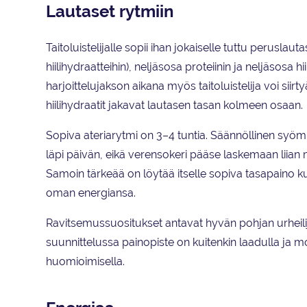
Lautaset rytmiin
Taitoluistelijalle sopii ihan jokaiselle tuttu peruslau
hiilihydraatteihin), neljäsosa proteiinin ja neljäsosa hi
harjoittelujakson aikana myös taitoluistelija voi siirty
hiilihydraatit jakavat lautasen tasan kolmeen osaan.
Sopiva ateriarytmi on 3–4 tuntia. Säännöllinen syömi
läpi päivän, eikä verensokeri pääse laskemaan liian
Samoin tärkeää on löytää itselle sopiva tasapaino k
oman energiansa.
Ravitsemussuositukset antavat hyvän pohjan urheilij
suunnittelussa painopiste on kuitenkin laadulla ja mo
huomioimisella.