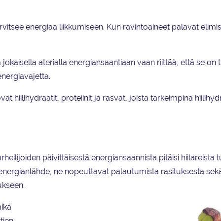
rvitsee energiaa liikkumiseen. Kun ravintoaineet palavat elimi
jokaisella aterialla energiansaantiaan vaan riittää, että se on 
energiavajetta.
hiilihydraatit, proteiinit ja rasvat, joista tärkeimpinä hiilihydr
 urheilijoiden päivittäisestä energiansaannista pitäisi hiilareista tu
un energianlähde, ne nopeuttavat palautumista rasituksesta sek
ukseen.
mikä
tien