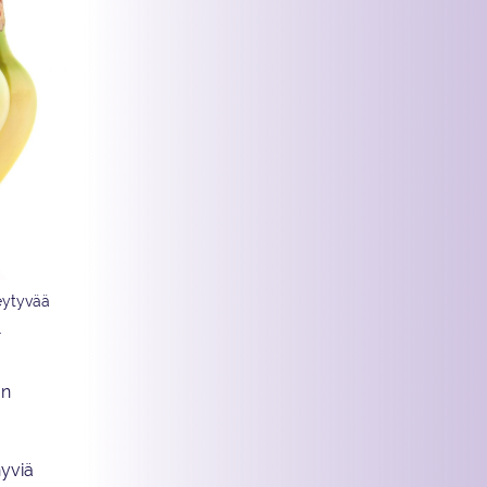
meytyvää
.
än