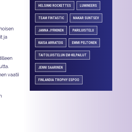
HELSINKI ROCKETTES
LUMINEERS
TEAM FINTASTIC
MAKAR SUNTSEV
ehoisen
JANNA JYRKINEN
PARILUISTELU
t ja
KAISA ARRATEIG
EMMI PELTONEN
TAITOLUISTELUN EM-KILPAILUT
illeen
utta.
JENNI SAARINEN
en vaatii
FINLANDIA TROPHY ESPOO
n