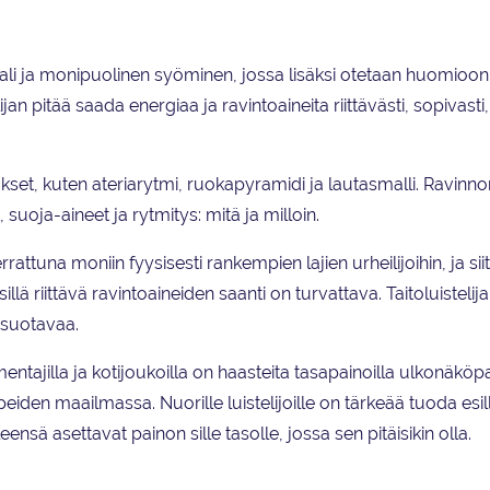
li ja monipuolinen syöminen, jossa lisäksi otetaan huomioon l
jan pitää saada energiaa ja ravintoaineita riittävästi, sopivast
set, kuten ateriarytmi, ruokapyramidi ja lautasmalli. Ravinno
oja-aineet ja rytmitys: mitä ja milloin.
rrattuna moniin fyysisesti rankempien lajien urheilijoihin, ja sii
illä riittävä ravintoaineiden saanti on turvattava. Taitoluistelija
 suotavaa.
lmentajilla ja kotijoukoilla on haasteita tasapainoilla ulkonäkö
eiden maailmassa. Nuorille luistelijoille on tärkeää tuoda esill
ensä asettavat painon sille tasolle, jossa sen pitäisikin olla.