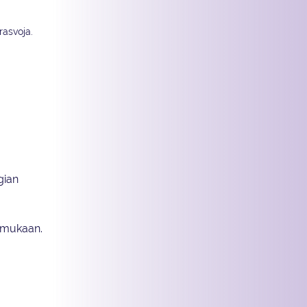
rasvoja.
gian
a mukaan.