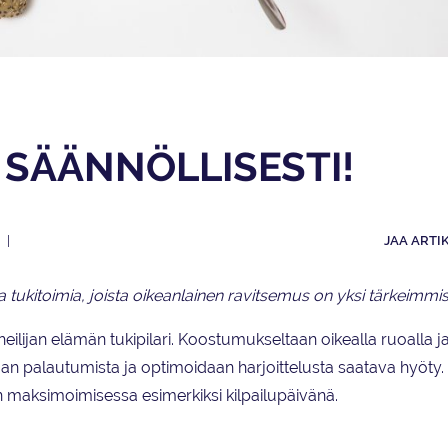
A SÄÄNNÖLLISESTI!
JAA ARTI
sia tukitoimia, joista oikeanlainen ravitsemus on yksi tärkeimmis
ilijan elämän tukipilari. Koostumukseltaan oikealla ruoalla j
aan palautumista ja optimoidaan harjoittelusta saatava hyöty.
 maksimoimisessa esimerkiksi kilpailupäivänä.