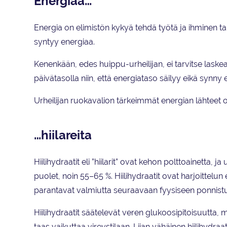
Energiaa…
Energia on elimistön kykyä tehdä työtä ja ihminen ta
syntyy energiaa.
Kenenkään, edes huippu-urheilijan, ei tarvitse laskea 
päivätasolla niin, että energiataso säilyy eikä synny 
Urheilijan ruokavalion tärkeimmät energian lähteet ovat 
…hiilareita
Hiilihydraatit eli ”hiilarit” ovat kehon polttoainetta, ja
puolet, noin 55–65 %. Hiilihydraatit ovat harjoittel
parantavat valmiutta seuraavaan fyysiseen ponnist
Hiilihydraatit säätelevät veren glukoosipitoisuutta, 
taas vaikuttaa vireystilaan. Liian vähäinen hiilihydraat