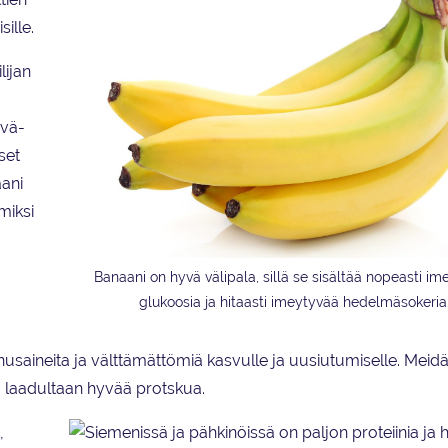
sille.
lijan
yvä-
set
aani
miksi
Banaani on hyvä välipala, sillä se sisältää nopeasti i
glukoosia ja hitaasti imeytyvää hedelmäsokeria
nnusaineita ja välttämättömiä kasvulle ja uusiutumiselle. Meid
a laadultaan hyvää protskua.
,