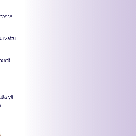
stössä,
turvattu
aatit.
lla yli
ä