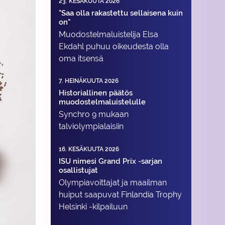
23. KESÄKUUTA 2026
"Saa olla rakastettu sellaisena kuin
on"
Muodostelma­luistelija Elsa
Ekdahl puhuu oikeudesta olla
oma itsensä
7. HEINÄKUUTA 2026
Historiallinen päätös
muodostelmaluistelulle
Synchro 9 mukaan
talviolympialaisiin
16. KESÄKUUTA 2026
ISU nimesi Grand Prix -sarjan
osallistujat
Olympiavoittajat ja maailman
huiput saapuvat Finlandia Trophy
Helsinki -kilpailuun