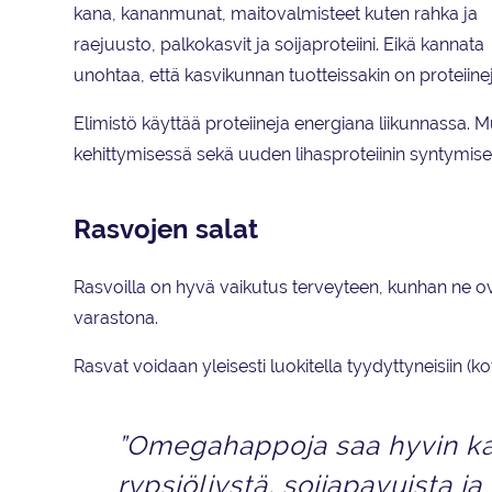
kana, kananmunat, maitovalmisteet kuten rahka ja
raejuusto, palkokasvit ja soijaproteiini. Eikä kannata
unohtaa, että kasvikunnan tuotteissakin on proteiinej
Elimistö käyttää proteiineja energiana liikunnassa. 
kehittymisessä sekä uuden lihasproteiinin syntymise
Rasvojen salat
Rasvoilla on hyvä vaikutus terveyteen, kunhan ne ov
varastona.
Rasvat voidaan yleisesti luokitella tyydyttyneisiin
”Omegahappoja saa hyvin kal
rypsiöljystä, soijapavuista ja