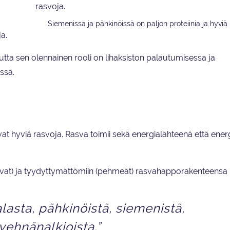
Siemenissä ja pähkinöissä on paljon proteiinia ja hyviä 
a.
Mutta sen olennainen rooli on lihaksiston palautumisessa ja
ssä.
at hyviä rasvoja. Rasva toimii sekä energialähteenä että ener
 (kovat) ja tyydyttymättömiin (pehmeät) rasvahapporakenteens
asta, pähkinöistä, siemenistä,
 vehnänalkioista.”