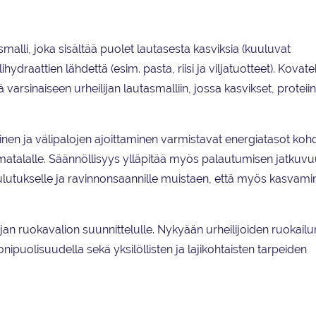
tasmalli, joka sisältää puolet lautasesta kasviksia (kuuluvat
ilihydraattien lähdettä (esim. pasta, riisi ja viljatuotteet). Kovat
ä varsinaiseen urheilijan lautasmalliin, jossa kasvikset, proteiini
nen ja välipalojen ajoittaminen varmistavat energiatasot kohd
 matalalle. Säännöllisyys ylläpitää myös palautumisen jatkuvu
ulutukselle ja ravinnonsaannille muistaen, että myös kasvamin
an ruokavalion suunnittelulle. Nykyään urheilijoiden ruokailu
nipuolisuudella sekä yksilöllisten ja lajikohtaisten tarpeiden