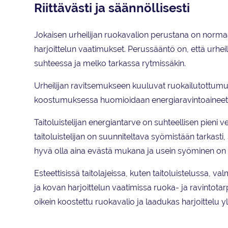
Riittävästi ja säännöllisesti
Jokaisen urheilijan ruokavalion perustana on normaa
harjoittelun vaatimukset. Perussääntö on, että urheili
suhteessa ja melko tarkassa rytmissäkin.
Urheilijan ravitsemukseen kuuluvat ruokailutottumuk
koostumuksessa huomioidaan energiaravintoaineet, su
Taitoluistelijan energiantarve on suhteellisen pieni ve
taitoluistelijan on suunniteltava syömistään tarkasti, s
hyvä olla aina evästä mukana ja usein syöminen on
Esteettisissä taitolajeissa, kuten taitoluistelussa, va
ja kovan harjoittelun vaatimissa ruoka- ja ravintotarp
oikein koostettu ruokavalio ja laadukas harjoittelu yle