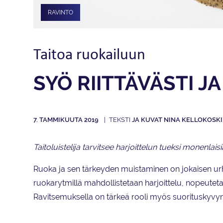
RAVINTO
Taitoa ruokailuun
SYÖ RIITTÄVÄSTI J
7. TAMMIKUUTA 2019
JA KUVAT NINA KELLOKOSKI
Taitoluistelija tarvitsee harjoittelun tueksi monenlai
Ruoka ja sen tärkeyden muistaminen on jokaisen urhe
ruokarytmillä mahdollistetaan harjoittelu, nopeutet
Ravitsemuksella on tärkeä rooli myös suorituskyvyn