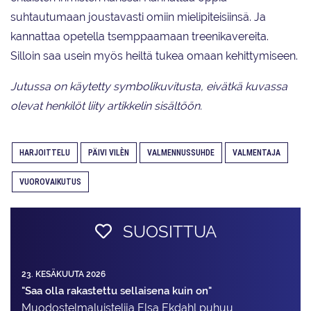
suhtautumaan joustavasti omiin mielipiteisiinsä. Ja
kannattaa opetella tsemppaamaan treenikavereita.
Silloin saa usein myös heiltä tukea omaan kehittymiseen.
Jutussa on käytetty symbolikuvitusta, eivätkä kuvassa
olevat henkilöt liity artikkelin sisältöön.
HARJOITTELU
PÄIVI VILÈN
VALMENNUSSUHDE
VALMENTAJA
VUOROVAIKUTUS
SUOSITTUA
23. KESÄKUUTA 2026
"Saa olla rakastettu sellaisena kuin on"
Muodostelma­luistelija Elsa Ekdahl puhuu