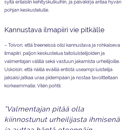
syitä erilaisiin kehityskulkuihin, ja päiväkirja antaa hyvän
pohjan keskustelulle.
Kannustava ilmapiiri vie pitkälle
– Toivon, että treeneissä olisi kannustava ja rohkaiseva
ilmapiiri, paljon keskustelua taitoluistelijoiden ja
valmentajan välillä sekä vastuun jakamista urheilijoille.
Uskoisin, että näillä eväillä entistä useampi luistelija
jaksaisi jatkaa uraa pidempään ja nostaa tavoitteitaan
korkeammalle, Vilèn pohtii.
”Valmentajan pitää olla
kiinnostunut urheilijasta ihmisenä
ja auttaa häntä eteenpäin