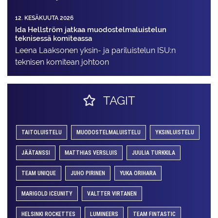
12. KESÄKUUTA 2026
Ida Hellström jatkaa muodostelmaluistelun
teknisessä komiteassa
Leena Laaksonen yksin- ja pariluistelun ISU:n
teknisen komitean johtoon
TAGIT
TAITOLUISTELU
MUODOSTELMALUISTELU
YKSINLUISTELU
JÄÄTANSSI
MATTHIAS VERSLUIS
JUULIA TURKKILA
TEAM UNIQUE
JUHO PIRINEN
YUKA ORIHARA
MARIGOLD ICEUNITY
VALTTER VIRTANEN
HELSINKI ROCKETTES
LUMINEERS
TEAM FINTASTIC