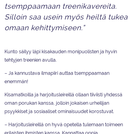
tsemppaamaan treenikavereita.
Silloin saa usein myös heiltä tukea
omaan kehittymiseen.”
Kunto säilyy läpi kisakauden monipuolisten ja hyvin
tehtyjen treenien avulla.
– Ja kannustava ilmapiiri auttaa tsemppaamaan
enemmän!
Kisamatkoilla ja harjoitusleireillä ollaan tiiviisti yhdessä
oman porukan kanssa, jolloin jokaisen urheilijan
psyykkiset ja sosiaaliset ominaisuudet korostuvat.
– Harjoitusleireillä on hyvä opetella tulemaan toimeen
erilaisten ihmisten kanssa. Kannattaa oppia