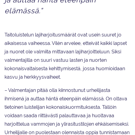
elämässä.”
Taitoluistelun lajiharjoitusmäärät ovat usein suuret jo
aikaisessa vaiheessa. Vilèn arvelee, etteivät kaikki lapset
ja nuoret ole valmiita mittavaan lajiharjoitteluun. Siksi
valmentajilla on suuri vastuu lasten ja nuorten
kokonaisvaltaisesta kehittymisestä, jossa huomioidaan
kasvu ja herkkyysvaiheet.
– Valmentajan pitää olla kiinnostunut urheilijasta
ihmisenä ja auttaa häntä eteenpäin elämässä. On oltava
tietoinen luistelijan kokonaiskuormituksesta. Tällöin
voidaan saada riittävästi palauttavaa ja huoltavaa
harjoittelua vammojen ja ylirasitustilojen ehkäisemiseksi.
Urheilijalle on puolestaan olennaista oppia tunnistamaan