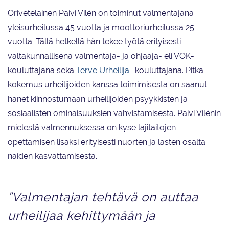
Oriveteläinen Päivi Vilèn on toiminut valmentajana
yleisurheilussa 45 vuotta ja moottoriurheilussa 25
vuotta. Tällä hetkellä hän tekee työtä erityisesti
valtakunnallisena valmentaja- ja ohjaaja- eli VOK-
kouluttajana sekä
Terve Urheilija
-kouluttajana. Pitkä
kokemus urheilijoiden kanssa toimimisesta on saanut
hänet kiinnostumaan urheilijoiden psyykkisten ja
sosiaalisten ominaisuuksien vahvistamisesta. Päivi Vilènin
mielestä valmennuksessa on kyse lajitaitojen
opettamisen lisäksi erityisesti nuorten ja lasten osalta
näiden kasvattamisesta.
”Valmentajan tehtävä on auttaa
urheilijaa kehittymään ja