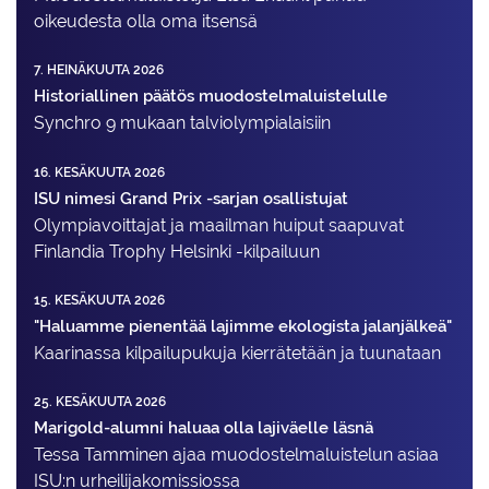
oikeudesta olla oma itsensä
7. HEINÄKUUTA 2026
Historiallinen päätös muodostelmaluistelulle
Synchro 9 mukaan talviolympialaisiin
16. KESÄKUUTA 2026
ISU nimesi Grand Prix -sarjan osallistujat
Olympiavoittajat ja maailman huiput saapuvat
Finlandia Trophy Helsinki -kilpailuun
15. KESÄKUUTA 2026
"Haluamme pienentää lajimme ekologista jalanjälkeä"
Kaarinassa kilpailupukuja kierrätetään ja tuunataan
25. KESÄKUUTA 2026
Marigold-alumni haluaa olla lajiväelle läsnä
Tessa Tamminen ajaa muodostelma­luistelun asiaa
ISU:n urheilija­komissiossa