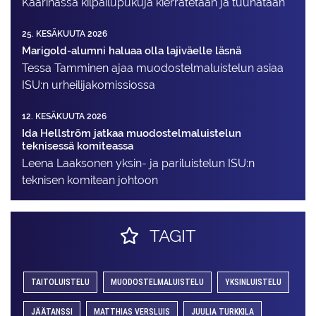
Kaarinassa kilpailupukuja kierrätetään ja tuunataan
25. KESÄKUUTA 2026
Marigold-alumni haluaa olla lajiväelle läsnä
Tessa Tamminen ajaa muodostelma­luistelun asiaa
ISU:n urheilija­komissiossa
12. KESÄKUUTA 2026
Ida Hellström jatkaa muodostelmaluistelun
teknisessä komiteassa
Leena Laaksonen yksin- ja pariluistelun ISU:n
teknisen komitean johtoon
TAGIT
TAITOLUISTELU
MUODOSTELMALUISTELU
YKSINLUISTELU
JÄÄTANSSI
MATTHIAS VERSLUIS
JUULIA TURKKILA