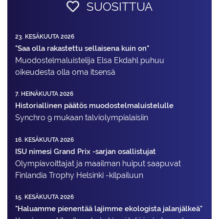
SUOSITTUA
23. KESÄKUUTA 2026
"Saa olla rakastettu sellaisena kuin on"
Muodostelma­luistelija Elsa Ekdahl puhuu
oikeudesta olla oma itsensä
7. HEINÄKUUTA 2026
Historiallinen päätös muodostelmaluistelulle
Synchro 9 mukaan talviolympialaisiin
16. KESÄKUUTA 2026
ISU nimesi Grand Prix -sarjan osallistujat
Olympiavoittajat ja maailman huiput saapuvat
Finlandia Trophy Helsinki -kilpailuun
15. KESÄKUUTA 2026
"Haluamme pienentää lajimme ekologista jalanjälkeä"