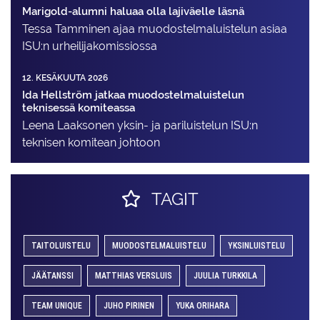
Marigold-alumni haluaa olla lajiväelle läsnä
Tessa Tamminen ajaa muodostelma­luistelun asiaa
ISU:n urheilija­komissiossa
12. KESÄKUUTA 2026
Ida Hellström jatkaa muodostelmaluistelun
teknisessä komiteassa
Leena Laaksonen yksin- ja pariluistelun ISU:n
teknisen komitean johtoon
TAGIT
TAITOLUISTELU
MUODOSTELMALUISTELU
YKSINLUISTELU
JÄÄTANSSI
MATTHIAS VERSLUIS
JUULIA TURKKILA
TEAM UNIQUE
JUHO PIRINEN
YUKA ORIHARA