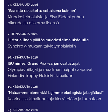
23. KESÄKUUTA 2026
"Saa olla rakastettu sellaisena kuin on"
Muodostelma­luistelija Elsa Ekdahl puhuu
oikeudesta olla oma itsensä
7. HEINÄKUUTA 2026
Historiallinen päätös muodostelmaluistelulle
Synchro 9 mukaan talviolympialaisiin
16. KESÄKUUTA 2026
ISU nimesi Grand Prix -sarjan osallistujat
Olympiavoittajat ja maailman huiput saapuvat
Finlandia Trophy Helsinki -kilpailuun
15. KESÄKUUTA 2026
"Haluamme pienentää lajimme ekologista jalanjälkeä"
Kaarinassa kilpailupukuja kierrätetään ja tuunataan
25. KESÄKUUTA 2026