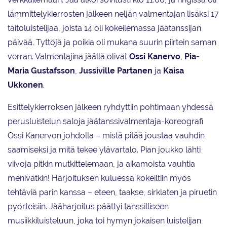
lämmittelykierrosten jälkeen neljän valmentajan lisäksi 17
taitoluistelijaa, joista 14 oli kokeilemassa jäätanssijan
päivää. Tyttöjä ja poikia oli mukana suurin piirtein saman
verran. Valmentajina jäällä olivat
Ossi Kanervo
,
Pia-
Maria Gustafsson
,
Jussiville Partanen
ja
Kaisa
Ukkonen
.
Esittelykierroksen jälkeen ryhdyttiin pohtimaan yhdessä
perusluistelun saloja jäätanssivalmentaja-koreografi
Ossi Kanervon johdolla – mistä pitää joustaa vauhdin
saamiseksi ja mitä tekee ylävartalo. Pian joukko lähti
viivoja pitkin mutkittelemaan, ja aikamoista vauhtia
menivätkin! Harjoituksen kuluessa kokeiltiin myös
tehtäviä parin kanssa – eteen, taakse, sirklaten ja piruetin
pyörteisiin. Jääharjoitus päättyi tanssilliseen
musiikkiluisteluun, joka toi hymyn jokaisen luistelijan