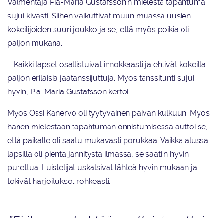
Valmentaja Pia-Maria Gustafssonin mielestä tapahtuma
sujui kivasti. Siihen vaikuttivat muun muassa uusien
kokeilijoiden suuri joukko ja se, että myös poikia oli
paljon mukana.
– Kaikki lapset osallistuivat innokkaasti ja ehtivät kokeilla
paljon erilaisia jäätanssijuttuja. Myös tanssitunti sujui
hyvin, Pia-Maria Gustafsson kertoi.
Myös Ossi Kanervo oli tyytyväinen päivän kulkuun. Myös
hänen mielestään tapahtuman onnistumisessa auttoi se,
että paikalle oli saatu mukavasti porukkaa. Vaikka alussa
lapsilla oli pientä jännitystä ilmassa, se saatiin hyvin
purettua. Luistelijat uskalsivat lähteä hyvin mukaan ja
tekivät harjoitukset rohkeasti.