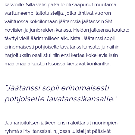
kasvoille. Sillä välin paikalle oli saapunut muutama
varttuneempi taitoluistelija, jotka lähtivat vuoron
vaihtuessa kokeilemaan jäätanssia jäätanssin SM-
noviisien ja junioreiden kanssa. Heidän jälkeensä kaukalo
täyttyi vielä äärimmilleen aikuisista. Jäätanssi sopii
erinomaisesti pohjoiselle lavatanssikansalle ja näihin
harjoituksiin osallistui niin ensi kertaa kokeilevia kuin
maailmaa aikuisten kisoissa kiertävät konkaritkin.
”Jäätanssi sopii erinomaisesti
pohjoiselle lavatanssikansalle.”
Jääharjoituksen jälkeen ensin aloittanut nuorimpien
ryhmä siirtyi tanssisaliin, jossa luistelijat pääsivät