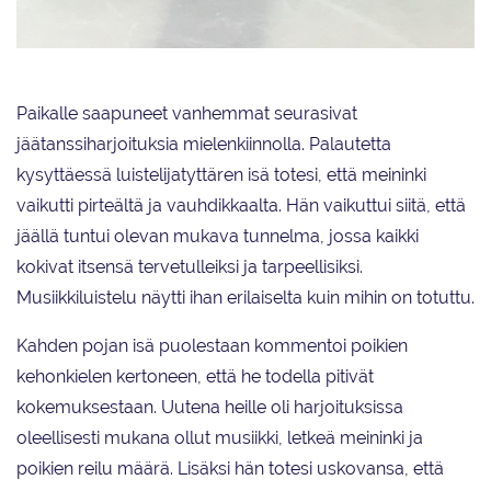
Helsingin Luistelijoiden järjestämässä Päivä jäätanssijana -tapahtumassa
otettiin reippaasti toista kädestä kiinni.
Paikalle saapuneet vanhemmat seurasivat
jäätanssiharjoituksia mielenkiinnolla. Palautetta
kysyttäessä luistelijatyttären isä totesi, että meininki
vaikutti pirteältä ja vauhdikkaalta. Hän vaikuttui siitä, että
jäällä tuntui olevan mukava tunnelma, jossa kaikki
kokivat itsensä tervetulleiksi ja tarpeellisiksi.
Musiikkiluistelu näytti ihan erilaiselta kuin mihin on totuttu.
Kahden pojan isä puolestaan kommentoi poikien
kehonkielen kertoneen, että he todella pitivät
kokemuksestaan. Uutena heille oli harjoituksissa
oleellisesti mukana ollut musiikki, letkeä meininki ja
poikien reilu määrä. Lisäksi hän totesi uskovansa, että