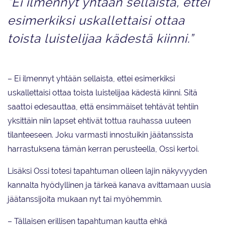
”Ei ilmennyt yhtään sellaista, ettei
esimerkiksi uskallettaisi ottaa
toista luistelijaa kädestä kiinni.”
– Ei ilmennyt yhtään sellaista, ettei esimerkiksi
uskallettaisi ottaa toista luistelijaa kädestä kiinni. Sitä
saattoi edesauttaa, että ensimmäiset tehtävät tehtiin
yksittäin niin lapset ehtivät tottua rauhassa uuteen
tilanteeseen. Joku varmasti innostuikin jäätanssista
harrastuksena tämän kerran perusteella, Ossi kertoi.
Lisäksi Ossi totesi tapahtuman olleen lajin näkyvyyden
kannalta hyödyllinen ja tärkeä kanava avittamaan uusia
jäätanssijoita mukaan nyt tai myöhemmin.
– Tällaisen erillisen tapahtuman kautta ehkä