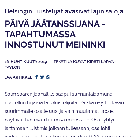
Helsingin Luistelijat avasivat lajin saloja
PÄIVÄ JÄÄTANSSIJANA -
TAPAHTUMASSA
INNOSTUNUT MEININKI
18. HUHTIKUUTA 2019
JA KUVAT KIRSTI LARVA-
TAYLOR
JAA ARTIKKELI
Salmisaaren jäähallille saapui sunnuntaiaamuna
ripotellen hiljaisia taitoluistelijoita. Paikka näytti olevan
suurimmalle osalle uusi ja vain muutamat lapset
näyttivät tuntevan toisensa ennestään. Osa ryhtyi
laittamaan luistimia jalkaan tullessaan, osa lähti
verkkailemaan. Jää alkoi sovitusti klo 11.00, ja ringissä oli