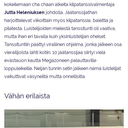
kokeilemaan cha chaan alkeita kilpatanssivalmentaja
Jutta Heleniuksen
johdolla. Jäätanssijathan
harjoittelevat viikoittain myös kilpatanssia, balettia ja
pilatesta. Luistelijoiden mielestä tanssitunti oli vaativa,
mutta ihan eri tavalla kuin yksinluistelijan oheiset.
Tanssituntiin päättyi virallinen ohjelma, jonka jälkeen osa
vierailijoista lähti kotiin. 10 jäätanssijaa siirtyi vielä
evästauon kautta Megazoneen palauttaville
loppuleikeille. Neljän tunnin setin jälkeen nämä luistelijat
vaikuttivat väsyneiltä mutta onnellisilta.
Vähän erilaista