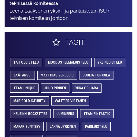
teknisessä komiteassa
Leena Laaksonen yksin- ja pariluistelun ISU:n
teknisen komitean johtoon
TAGIT
TAITOLUISTELU
MUODOSTELMALUISTELU
YKSINLUISTELU
JÄÄTANSSI
MATTHIAS VERSLUIS
JUULIA TURKKILA
TEAM UNIQUE
JUHO PIRINEN
YUKA ORIHARA
MARIGOLD ICEUNITY
VALTTER VIRTANEN
HELSINKI ROCKETTES
LUMINEERS
TEAM FINTASTIC
MAKAR SUNTSEV
JANNA JYRKINEN
PARILUISTELU