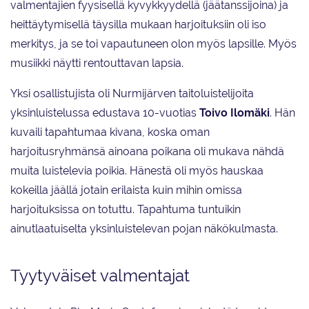
valmentajien fyysisellä kyvykkyydellä (jäätanssijoina) ja
heittäytymisellä täysilla mukaan harjoituksiin oli iso
merkitys, ja se toi vapautuneen olon myös lapsille. Myös
musiikki näytti rentouttavan lapsia.
Yksi osallistujista oli Nurmijärven taitoluistelijoita
yksinluistelussa edustava 10-vuotias
Toivo Ilomäki
. Hän
kuvaili tapahtumaa kivana, koska oman
harjoitusryhmänsä ainoana poikana oli mukava nähdä
muita luistelevia poikia. Hänestä oli myös hauskaa
kokeilla jäällä jotain erilaista kuin mihin omissa
harjoituksissa on totuttu. Tapahtuma tuntuikin
ainutlaatuiselta yksinluistelevan pojan näkökulmasta.
Tyytyväiset valmentajat