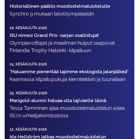
Historiallinen päätös muodostelmaluistelulle
Synchro 9 mukaan talviolympialaisiin
16. KESÄKUUTA 2026
ISU nimesi Grand Prix -sarjan osallistujat
Olympiavoittajat ja maailman huiput saapuvat
Finlandia Trophy Helsinki -kilpailuun
15. KESÄKUUTA 2026
"Haluamme pienentää lajimme ekologista jalanjälkeä"
Kaarinassa kilpailupukuja kierrätetään ja tuunataan
25. KESÄKUUTA 2026
Marigold-alumni haluaa olla lajiväelle läsnä
Tessa Tamminen ajaa muodostelma­luistelun asiaa
ISU:n urheilija­komissiossa
12. KESÄKUUTA 2026
Ida Hellström jatkaa muodostelmaluistelun