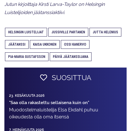
Jutun kirjoittaja Kirsti Larva-Taylor on Helsingin
Luistelijoiden jäätanssiaktiivi.
HELSINGIN LUISTELIJAT
JUSSIVILLE PARTANEN
JUTTA HELENIUS
JÄÄTANSSI
KAISA UKKONEN
OSSI KANERVO
PIA-MARIA GUSTAFSSON
PÄIVÄ JÄÄTANSSIJANA
SUOSITTUA
23. KESÄKUUTA 2026
"Saa olla rakastettu sellaisena kuin on"
Muodostelma­luistelija Elsa Ekdahl puhuu
oikeudesta olla oma itsensä
7. HEINÄKUUTA 2026