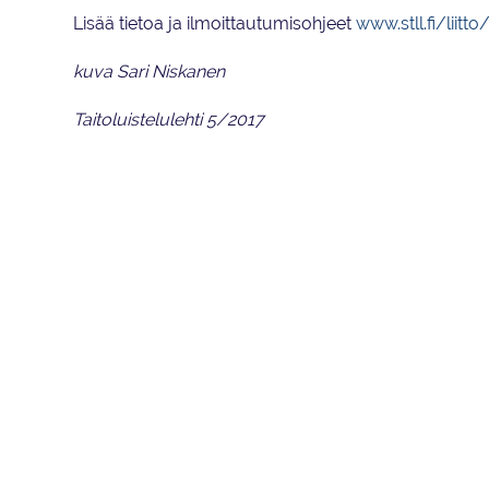
Lisää tietoa ja ilmoittautumisohjeet
www.stll.fi/liit
kuva Sari Niskanen
Taitoluistelulehti 5/2017