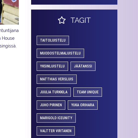
TAGIT
antuntijana
n House
TAITOLUISTELU
ingissä.
MUODOSTELMALUISTELU
YKSINLUISTELU
JÄÄTANSSI
MATTHIAS VERSLUIS
JUULIA TURKKILA
TEAM UNIQUE
JUHO PIRINEN
YUKA ORIHARA
MARIGOLD ICEUNITY
VALTTER VIRTANEN