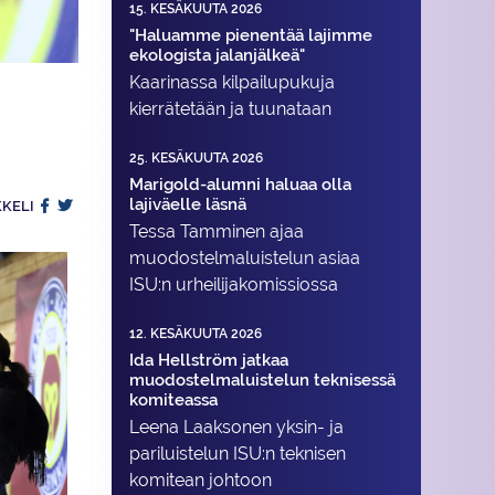
15. KESÄKUUTA 2026
"Haluamme pienentää lajimme
ekologista jalanjälkeä"
Kaarinassa kilpailupukuja
kierrätetään ja tuunataan
25. KESÄKUUTA 2026
Marigold-alumni haluaa olla
lajiväelle läsnä
KKELI
Tessa Tamminen ajaa
muodostelma­luistelun asiaa
ISU:n urheilija­komissiossa
12. KESÄKUUTA 2026
Ida Hellström jatkaa
muodostelmaluistelun teknisessä
komiteassa
Leena Laaksonen yksin- ja
pariluistelun ISU:n teknisen
komitean johtoon