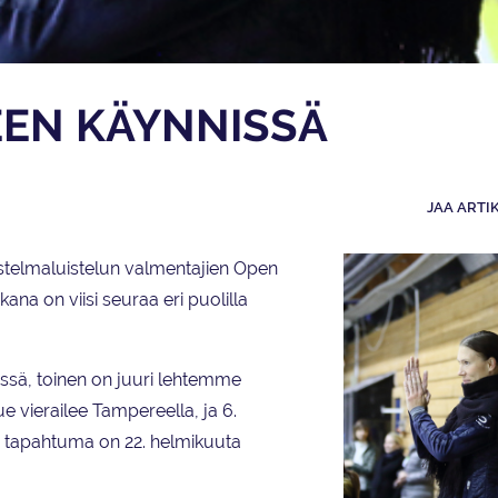
EEN KÄYNNISSÄ
JAA ARTI
telmaluistelun valmentajien Open
ana on viisi seuraa eri puolilla
issä, toinen on juuri lehtemme
e vierailee Tampereella, ja 6.
 tapahtuma on 22. helmikuuta