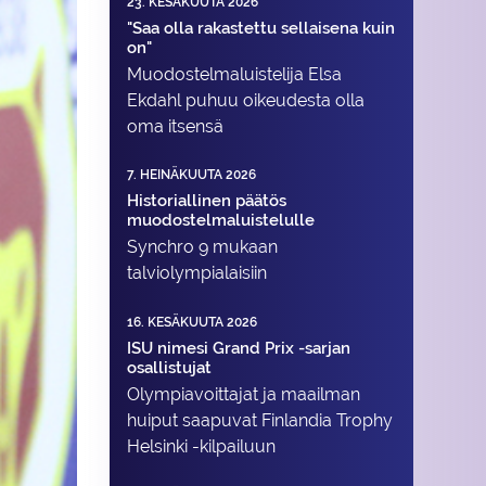
23. KESÄKUUTA 2026
"Saa olla rakastettu sellaisena kuin
on"
Muodostelma­luistelija Elsa
Ekdahl puhuu oikeudesta olla
oma itsensä
7. HEINÄKUUTA 2026
Historiallinen päätös
muodostelmaluistelulle
Synchro 9 mukaan
talviolympialaisiin
16. KESÄKUUTA 2026
ISU nimesi Grand Prix -sarjan
osallistujat
Olympiavoittajat ja maailman
huiput saapuvat Finlandia Trophy
Helsinki -kilpailuun