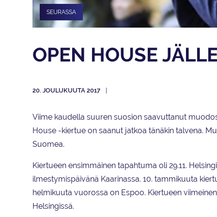
SEURASSA
OPEN HOUSE JÄLL
20. JOULUKUUTA 2017
Viime kaudella suuren suosion saavuttanut muodos
House -kiertue on saanut jatkoa tänäkin talvena. Muk
Suomea.
Kiertueen ensimmäinen tapahtuma oli 29.11. Helsing
ilmestymispäivänä Kaarinassa. 10. tammikuuta kiertu
helmikuuta vuorossa on Espoo. Kiertueen viimeinen
Helsingissä.