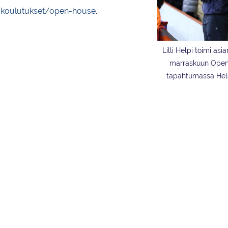
to/koulutukset/open-house
.
Lilli Helpi toimi asi
marraskuun Ope
tapahtumassa Hels